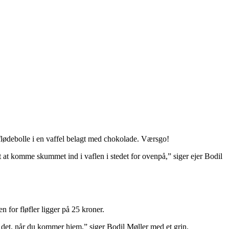
flødebolle i en vaffel belagt med chokolade. Værsgo!
vt at komme skummet ind i vaflen i stedet for ovenpå,” siger ejer Bodil
 for fløfler ligger på 25 kroner.
er det, når du kommer hjem,” siger Bodil Møller med et grin.