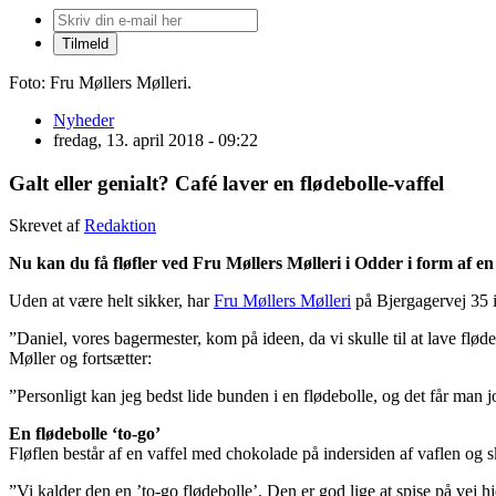
Foto: Fru Møllers Mølleri.
Nyheder
fredag, 13. april 2018 - 09:22
Galt eller genialt? Café laver en flødebolle-vaffel
Skrevet af
Redaktion
Nu kan du få fløfler ved Fru Møllers Mølleri i Odder i form af en f
Uden at være helt sikker, har
Fru Møllers Mølleri
på Bjergagervej 35 
”Daniel, vores bagermester, kom på ideen, da vi skulle til at lave flød
Møller og fortsætter:
”Personligt kan jeg bedst lide bunden i en flødebolle, og det får man j
En flødebolle ‘to-go’
Fløflen består af en vaffel med chokolade på indersiden af vaflen og s
”Vi kalder den en ’to-go flødebolle’. Den er god lige at spise på vej 