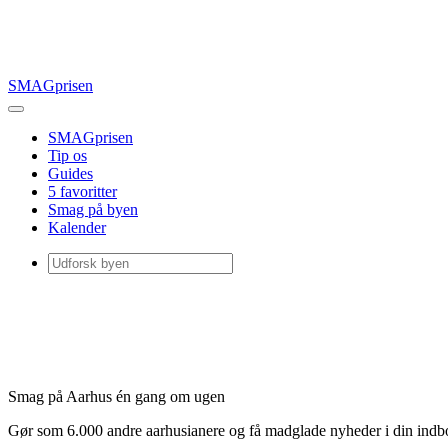
SMAGprisen
SMAGprisen
Tip os
Guides
5 favoritter
Smag på byen
Kalender
Smag på Aarhus én gang om ugen
Gør som 6.000 andre aarhusianere og få madglade nyheder i din ind