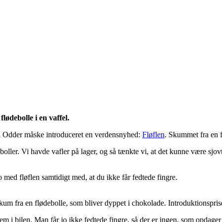
lødebolle i en vaffel.
i Odder måske introduceret en verdensnyhed:
Fløflen
. Skummet fra en 
eboller. Vi havde vafler på lager, og så tænkte vi, at det kunne være sjo
o med fløflen samtidigt med, at du ikke får fedtede fingre.
kum fra en flødebolle, som bliver dyppet i chokolade. Introduktionsprisen
hjem i bilen. Man får jo ikke fedtede fingre, så der er ingen, som opdag