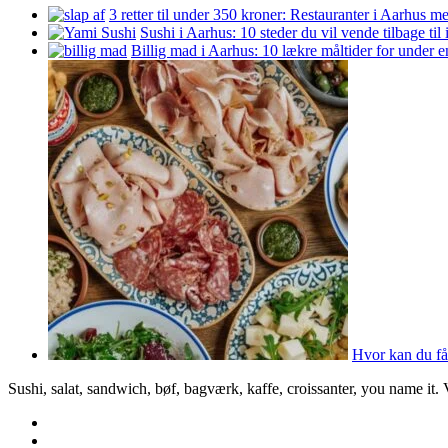
3 retter til under 350 kroner: Restauranter i Aarhus m
Sushi i Aarhus: 10 steder du vil vende tilbage til
Billig mad i Aarhus: 10 lækre måltider for under 
Hvor kan du få
Sushi, salat, sandwich, bøf, bagværk, kaffe, croissanter, you name it.