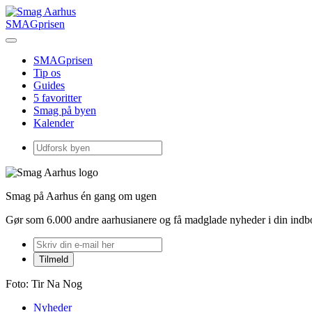
SMAGprisen
SMAGprisen
Tip os
Guides
5 favoritter
Smag på byen
Kalender
Smag på Aarhus én gang om ugen
Gør som 6.000 andre aarhusianere og få madglade nyheder i din ind
Foto: Tir Na Nog
Nyheder