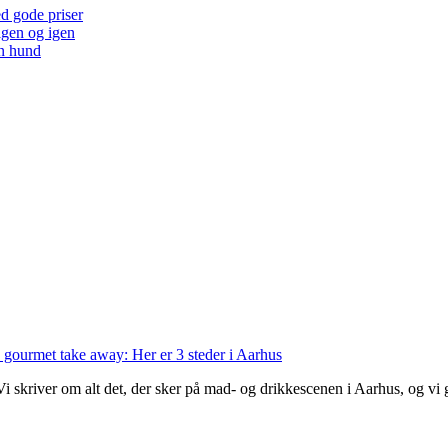
ed gode priser
 igen og igen
en hund
 gourmet take away: Her er 3 steder i Aarhus
 Vi skriver om alt det, der sker på mad- og drikkescenen i Aarhus, og v