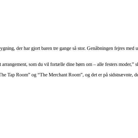
ygning, der har gjort baren tre gange så stor. Genåbningen fejres med ud
 et arrangement, som du vil fortælle dine børn om – alle festers moder,”
“The Tap Room” og “The Merchant Room”, og det er på sidstnævnte, der 