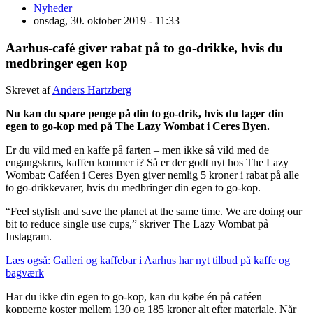
Nyheder
onsdag, 30. oktober 2019 - 11:33
Aarhus-café giver rabat på to go-drikke, hvis du
medbringer egen kop
Skrevet af
Anders Hartzberg
Nu kan du spare penge på din to go-drik, hvis du tager din
egen to go-kop med på The Lazy Wombat i Ceres Byen.
Er du vild med en kaffe på farten – men ikke så vild med de
engangskrus, kaffen kommer i? Så er der godt nyt hos The Lazy
Wombat: Caféen i Ceres Byen giver nemlig 5 kroner i rabat på alle
to go-drikkevarer, hvis du medbringer din egen to go-kop.
“Feel stylish and save the planet at the same time. We are doing our
bit to reduce single use cups,” skriver The Lazy Wombat på
Instagram.
Læs også: Galleri og kaffebar i Aarhus har nyt tilbud på kaffe og
bagværk
Har du ikke din egen to go-kop, kan du købe én på caféen –
kopperne koster mellem 130 og 185 kroner alt efter materiale. Når