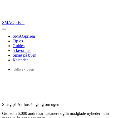
SMAGprisen
SMAGprisen
Tip os
Guides
5 favoritter
Smag på byen
Kalender
Smag på Aarhus én gang om ugen
Gør som 6.000 andre aarhusianere og få madglade nyheder i din