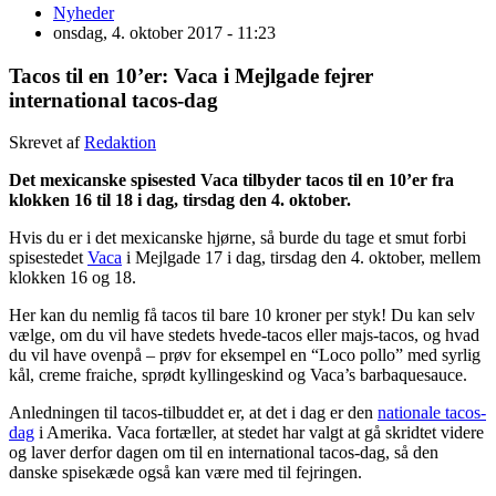
Nyheder
onsdag, 4. oktober 2017 - 11:23
Tacos til en 10’er: Vaca i Mejlgade fejrer
international tacos-dag
Skrevet af
Redaktion
Det mexicanske spisested Vaca tilbyder tacos til en 10’er fra
klokken 16 til 18 i dag, tirsdag den 4. oktober.
Hvis du er i det mexicanske hjørne, så burde du tage et smut forbi
spisestedet
Vaca
i Mejlgade 17 i dag, tirsdag den 4. oktober, mellem
klokken 16 og 18.
Her kan du nemlig få tacos til bare 10 kroner per styk! Du kan selv
vælge, om du vil have stedets hvede-tacos eller majs-tacos, og hvad
du vil have ovenpå – prøv for eksempel en “Loco pollo” med syrlig
kål, creme fraiche, sprødt kyllingeskind og Vaca’s barbaquesauce.
Anledningen til tacos-tilbuddet er, at det i dag er den
nationale tacos-
dag
i Amerika. Vaca fortæller, at stedet har valgt at gå skridtet videre
og laver derfor dagen om til en international tacos-dag, så den
danske spisekæde også kan være med til fejringen.