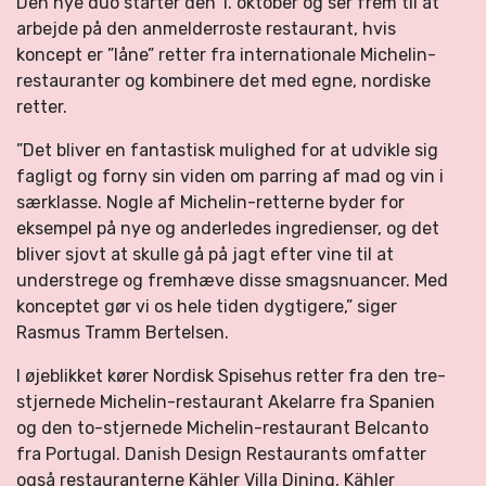
Den nye duo starter den 1. oktober og ser frem til at
arbejde på den anmelderroste restaurant, hvis
koncept er ”låne” retter fra internationale Michelin-
restauranter og kombinere det med egne, nordiske
retter.
”Det bliver en fantastisk mulighed for at udvikle sig
fagligt og forny sin viden om parring af mad og vin i
særklasse. Nogle af Michelin-retterne byder for
eksempel på nye og anderledes ingredienser, og det
bliver sjovt at skulle gå på jagt efter vine til at
understrege og fremhæve disse smagsnuancer. Med
konceptet gør vi os hele tiden dygtigere,” siger
Rasmus Tramm Bertelsen.
I øjeblikket kører Nordisk Spisehus retter fra den tre-
stjernede Michelin-restaurant Akelarre fra Spanien
og den to-stjernede Michelin-restaurant Belcanto
fra Portugal. Danish Design Restaurants omfatter
også restauranterne Kähler Villa Dining, Kähler