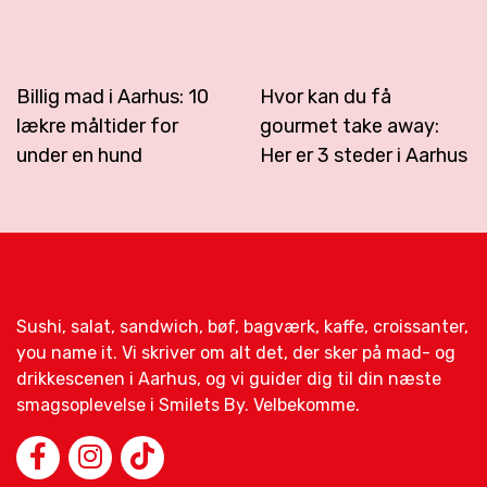
Billig mad i Aarhus: 10
Hvor kan du få
lækre måltider for
gourmet take away:
under en hund
Her er 3 steder i Aarhus
Sushi, salat, sandwich, bøf, bagværk, kaffe, croissanter,
you name it. Vi skriver om alt det, der sker på mad- og
drikkescenen i Aarhus, og vi guider dig til din næste
smagsoplevelse i Smilets By. Velbekomme.