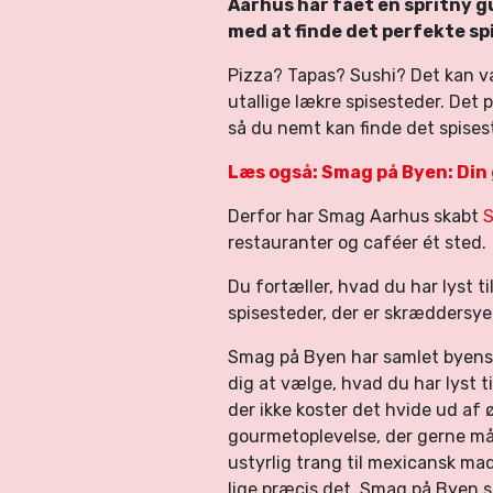
Aarhus har fået en spritny g
med at finde det perfekte sp
Pizza? Tapas? Sushi? Det kan v
utallige lækre spisesteder. Det
så du nemt kan finde det spises
Læs også: Smag på Byen: Din 
Derfor har Smag Aarhus skabt
S
restauranter og caféer ét sted.
Du fortæller, hvad du har lyst ti
spisesteder, der er skræddersye
Smag på Byen har samlet byens s
dig at vælge, hvad du har lyst t
der ikke koster det hvide ud af
gourmetoplevelse, der gerne må 
ustyrlig trang til mexicansk ma
lige præcis det, Smag på Byen s