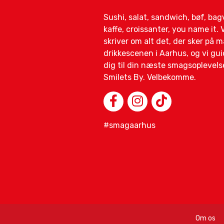
Sushi, salat, sandwich, bøf, ba
kaffe, croissanter, you name it. V
skriver om alt det, der sker på 
drikkescenen i Aarhus, og vi gui
dig til din næste smagsoplevelse
Smilets By. Velbekomme.
#smagaarhus
Om os