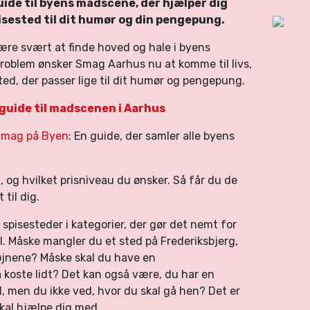
uide til byens madscene, der hjælper dig
isested til dit humør og din pengepung.
ære svært at finde hoved og hale i byens
 problem ønsker Smag Aarhus nu at komme til livs,
ted, der passer lige til dit humør og pengepung.
guide til madscenen i Aarhus
mag på Byen
: En guide, der samler alle byens
l, og hvilket prisniveau du ønsker. Så får du de
t til dig.
pisesteder i kategorier, der gør det nemt for
il. Måske mangler du et sted på Frederiksbjerg,
 øjnene? Måske skal du have en
koste lidt? Det kan også være, du har en
d, men du ikke ved, hvor du skal gå hen? Det er
kal hjælpe dig med.