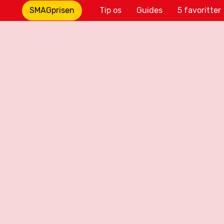
SMAGprisen
Tip os
Guides
5 favoritter