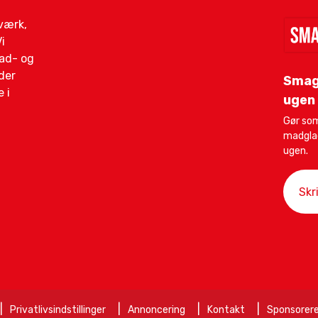
gværk,
i
mad- og
der
Smag
 i
ugen
Gør som
madglad
ugen.
Privatlivsindstillinger
Annoncering
Kontakt
Sponsorere