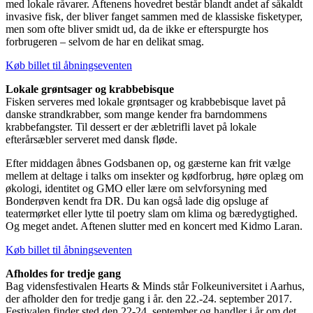
med lokale råvarer. Aftenens hovedret består blandt andet af såkaldt
invasive fisk, der bliver fanget sammen med de klassiske fisketyper,
men som ofte bliver smidt ud, da de ikke er efterspurgte hos
forbrugeren – selvom de har en delikat smag.
Køb billet til åbningseventen
Lokale grøntsager og krabbebisque
Fisken serveres med lokale grøntsager og krabbebisque lavet på
danske strandkrabber, som mange kender fra barndommens
krabbefangster. Til dessert er der æbletrifli lavet på lokale
efterårsæbler serveret med dansk fløde.
Efter middagen åbnes Godsbanen op, og gæsterne kan frit vælge
mellem at deltage i talks om insekter og kødforbrug, høre oplæg om
økologi, identitet og GMO eller lære om selvforsyning med
Bonderøven kendt fra DR. Du kan også lade dig opsluge af
teatermørket eller lytte til poetry slam om klima og bæredygtighed.
Og meget andet. Aftenen slutter med en koncert med Kidmo Laran.
Køb billet til åbningseventen
Afholdes for tredje gang
Bag vidensfestivalen Hearts & Minds står Folkeuniversitet i Aarhus,
der afholder den for tredje gang i år. den 22.-24. september 2017.
Festivalen finder sted den 22-24. september og handler i år om det