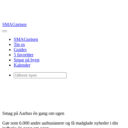
SMAGprisen
SMAGprisen
Tip os
Guides
5 favoritter
Smag på byen
Kalender
Smag på Aarhus én gang om ugen
Gør som 6.000 andre aarhusianere og få madglade nyheder i din