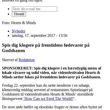
indboks én gang om ugen.
Foto: Hearts & Minds
Nyheder
søndag, 17. september 2017 - 13:56
Spis dig klogere på fremtidens fødevarer på
Godsbanen
Skrevet af
Redaktion
SPONSORERET:
Spis dig klogere i en bæredygtig menu af
lokale råvarer og solid viden, når vidensfestivalen Hearts &
Minds sætter fokus på fremtidens fødevarer på Godsbanen.
Fredag 22. september kan du sætte tænderne i en udsøgt,
klimavenlig middag serveret af restauranten Spiselauget på
Godsbanen til vidensfestivalen Hearts & Minds’ storstillede
åbningsevent
’How Can we Feed The World?
’.
De store røde bøffer og eksotiske frugter er denne aften byttet ud