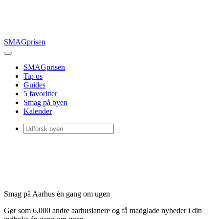
SMAGprisen
SMAGprisen
Tip os
Guides
5 favoritter
Smag på byen
Kalender
Smag på Aarhus én gang om ugen
Gør som 6.000 andre aarhusianere og få madglade nyheder i din