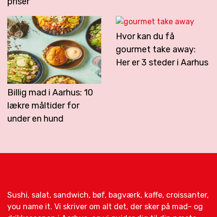
priser
Hvor kan du få
gourmet take away:
Her er 3 steder i Aarhus
Billig mad i Aarhus: 10
lækre måltider for
under en hund
Sushi, salat, sandwich, bøf, bagværk, kaffe, croissanter,
you name it. Vi skriver om alt det, der sker på mad- og