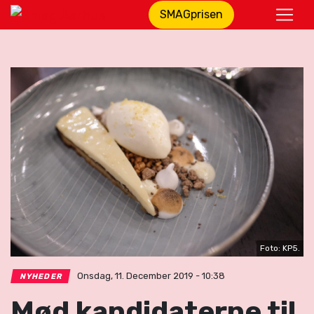
SMAGprisen
Foto: KP5.
Onsdag, 11. December 2019 - 10:38
NYHEDER
Mød kandidaterne til