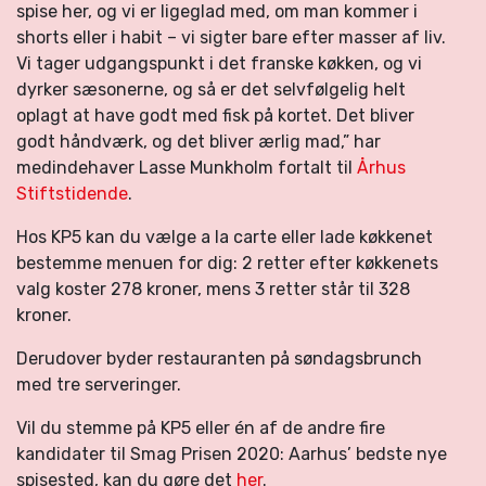
spise her, og vi er ligeglad med, om man kommer i
shorts eller i habit – vi sigter bare efter masser af liv.
Vi tager udgangspunkt i det franske køkken, og vi
dyrker sæsonerne, og så er det selvfølgelig helt
oplagt at have godt med fisk på kortet. Det bliver
godt håndværk, og det bliver ærlig mad,” har
medindehaver Lasse Munkholm fortalt til
Århus
Stiftstidende
.
Hos KP5 kan du vælge a la carte eller lade køkkenet
bestemme menuen for dig: 2 retter efter køkkenets
valg koster 278 kroner, mens 3 retter står til 328
kroner.
Derudover byder restauranten på søndagsbrunch
med tre serveringer.
Vil du stemme på KP5 eller én af de andre fire
kandidater til Smag Prisen 2020: Aarhus’ bedste nye
spisested, kan du gøre det
her
.