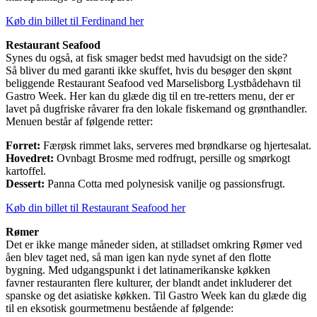
Køb din billet til Ferdinand her
Restaurant Seafood
Synes du også, at fisk smager bedst med havudsigt on the side?
Så bliver du med garanti ikke skuffet, hvis du besøger den skønt
beliggende Restaurant Seafood ved Marselisborg Lystbådehavn til
Gastro Week. Her kan du glæde dig til en tre-retters menu, der er
lavet på dugfriske råvarer fra den lokale fiskemand og grønthandler.
Menuen består af følgende retter:
Forret:
Færøsk rimmet laks, serveres med brøndkarse og hjertesalat.
Hovedret:
Ovnbagt Brosme med rodfrugt, persille og smørkogt
kartoffel.
Dessert:
Panna Cotta med polynesisk vanilje og passionsfrugt.
Køb din billet til Restaurant Seafood her
Rømer
Det er ikke mange måneder siden, at stilladset omkring Rømer ved
åen blev taget ned, så man igen kan nyde synet af den flotte
bygning. Med udgangspunkt i det latinamerikanske køkken
favner restauranten flere kulturer, der blandt andet inkluderer det
spanske og det asiatiske køkken. Til Gastro Week kan du glæde dig
til en eksotisk gourmetmenu bestående af følgende: