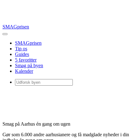
SMAGprisen
SMAGprisen
Tip os
Guides
5 favoritter
Smag på byen
Kalender
Smag på Aarhus én gang om ugen
Gør som 6.000 andre aarhusianere og få madglade nyheder i din