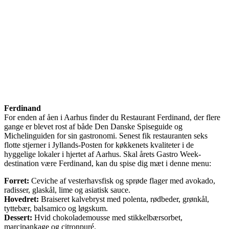
Ferdinand
For enden af åen i Aarhus finder du Restaurant Ferdinand, der flere
gange er blevet rost af både Den Danske Spiseguide og
Michelinguiden for sin gastronomi. Senest fik restauranten seks
flotte stjerner i Jyllands-Posten for køkkenets kvaliteter i de
hyggelige lokaler i hjertet af Aarhus. Skal årets Gastro Week-
destination være Ferdinand, kan du spise dig mæt i denne menu:
Forret:
Ceviche af vesterhavsfisk og sprøde flager med avokado,
radisser, glaskål, lime og asiatisk sauce.
Hovedret:
Braiseret kalvebryst med polenta, rødbeder, grønkål,
tyttebær, balsamico og løgskum.
Dessert:
Hvid chokolademousse med stikkelbærsorbet,
marcipankage og citronpuré.