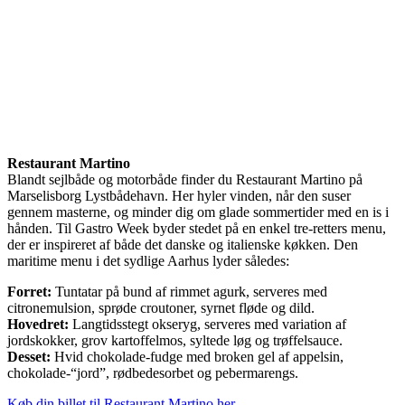
Restaurant Martino
Blandt sejlbåde og motorbåde finder du Restaurant Martino på
Marselisborg Lystbådehavn. Her hyler vinden, når den suser
gennem masterne, og minder dig om glade sommertider med en is i
hånden. Til Gastro Week byder stedet på en enkel tre-retters menu,
der er inspireret af både det danske og italienske køkken. Den
maritime menu i det sydlige Aarhus lyder således:
Forret:
Tuntatar på bund af rimmet agurk, serveres med
citronemulsion, sprøde croutoner, syrnet fløde og dild.
Hovedret:
Langtidsstegt okseryg, serveres med variation af
jordskokker, grov kartoffelmos, syltede løg og trøffelsauce.
Desset:
Hvid chokolade-fudge med broken gel af appelsin,
chokolade-“jord”, rødbedesorbet og pebermarengs.
Køb din billet til Restaurant Martino her