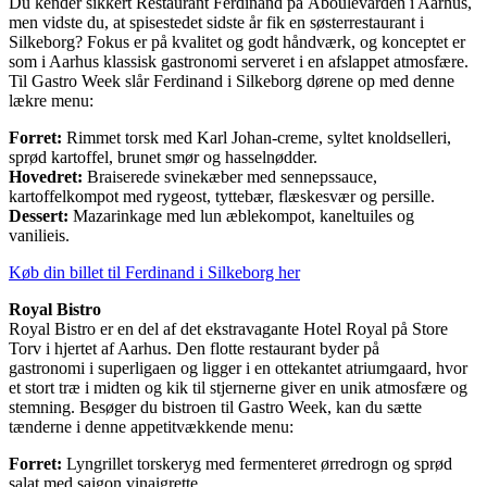
Du kender sikkert Restaurant Ferdinand på Åboulevarden i Aarhus,
men vidste du, at spisestedet sidste år fik en søsterrestaurant i
Silkeborg? Fokus er på kvalitet og godt håndværk, og konceptet er
som i Aarhus klassisk gastronomi serveret i en afslappet atmosfære.
Til Gastro Week slår Ferdinand i Silkeborg dørene op med denne
lækre menu:
Forret:
Rimmet torsk med Karl Johan-creme, syltet knoldselleri,
sprød kartoffel, brunet smør og hasselnødder.
Hovedret:
Braiserede svinekæber med sennepssauce,
kartoffelkompot med rygeost, tyttebær, flæskesvær og persille.
Dessert:
Mazarinkage med lun æblekompot, kaneltuiles og
vanilieis.
Køb din billet til Ferdinand i Silkeborg her
Royal Bistro
Royal Bistro er en del af det ekstravagante Hotel Royal på Store
Torv i hjertet af Aarhus. Den flotte restaurant byder på
gastronomi i superligaen og ligger i en ottekantet atriumgaard, hvor
et stort træ i midten og kik til stjernerne giver en unik atmosfære og
stemning. Besøger du bistroen til Gastro Week, kan du sætte
tænderne i denne appetitvækkende menu:
Forret:
Lyngrillet torskeryg med fermenteret ørredrogn og sprød
salat med saigon vinaigrette.