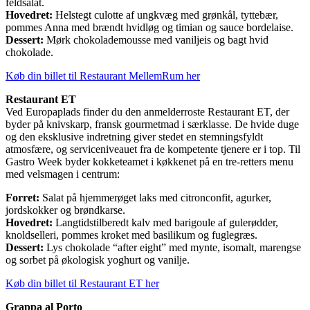
feldsalat.
Hovedret:
Helstegt culotte af ungkvæg med grønkål, tyttebær,
pommes Anna med brændt hvidløg og timian og sauce bordelaise.
Dessert:
Mørk chokolademousse med vaniljeis og bagt hvid
chokolade.
Køb din billet til Restaurant MellemRum her
Restaurant ET
Ved Europaplads finder du den anmelderroste Restaurant ET, der
byder på knivskarp, fransk gourmetmad i særklasse. De hvide duge
og den eksklusive indretning giver stedet en stemningsfyldt
atmosfære, og serviceniveauet fra de kompetente tjenere er i top. Til
Gastro Week byder kokketeamet i køkkenet på en tre-retters menu
med velsmagen i centrum:
Forret:
Salat på hjemmerøget laks med citronconfit, agurker,
jordskokker og brøndkarse.
Hovedret:
Langtidstilberedt kalv med barigoule af gulerødder,
knoldselleri, pommes kroket med basilikum og fuglegræs.
Dessert:
Lys chokolade “after eight” med mynte, isomalt, marengse
og sorbet på økologisk yoghurt og vanilje.
Køb din billet til Restaurant ET her
Grappa al Porto