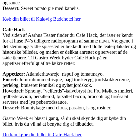
og sauce.
Dessert:
Sweet potato pie med kanelis.
Køb din billet til Kaløvig Badehotel her
Cafe Hack
Ved siden af Aarhus Teater finder du Cafe Hack, der især er kendt
for at huse P4’s tidligere radioprogram af samme navn. Væggene i
det stemningsfyldte spisested er beklædt med flotte teaterplakater og
historiske billeder, og maden er delikat anrettet og serveret af de
søde tjenere. Til Gastro Week byder Cafe Hack på en
appetizer efterfulgt af tre lækre retter:
Appetizer:
Atlanderhavsreje, rispuf og tomatmayo.
Forret:
Jomfruhummerbisque, bagt torskeryg, jordskokkecreme,
perleløg, braiseret fennikel og syltet jordskok.
Hovedret:
Sprængt “velfærds”-kalvebryst fra Fru Møllers mølleri,
rødbederavioli, persillerod, tørsaltet bacon, broccoli og frisésalat
serveres med lys peberrodssauce.
Dessert:
Bountykage med citrus, passion, is og rosiner.
Gastro Week er blæst i gang, så du skal skynde dig at købe din
billet, hvis du vil nå at benytte dig af tilbuddet.
Du kan købe din billet til Cafe Hack her