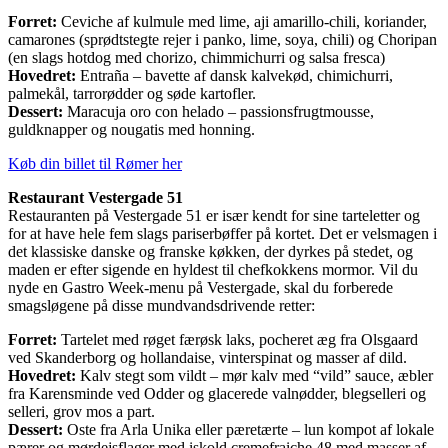
Forret:
Ceviche af kulmule med lime, aji amarillo-chili, koriander,
camarones (sprødtstegte rejer i panko, lime, soya, chili) og Choripan
(en slags hotdog med chorizo, chimmichurri og salsa fresca)
Hovedret:
Entraña – bavette af dansk kalvekød, chimichurri,
palmekål, tarrorødder og søde kartofler.
Dessert:
Maracuja oro con helado – passionsfrugtmousse,
guldknapper og nougatis med honning.
Køb din billet til Rømer her
Restaurant Vestergade 51
Restauranten på Vestergade 51 er især kendt for sine tarteletter og
for at have hele fem slags pariserbøffer på kortet. Det er velsmagen i
det klassiske danske og franske køkken, der dyrkes på stedet, og
maden er efter sigende en hyldest til chefkokkens mormor. Vil du
nyde en Gastro Week-menu på Vestergade, skal du forberede
smagsløgene på disse mundvandsdrivende retter:
Forret:
Tartelet med røget færøsk laks, pocheret æg fra Olsgaard
ved Skanderborg og hollandaise, vinterspinat og masser af dild.
Hovedret:
Kalv stegt som vildt – mør kalv med “vild” sauce, æbler
fra Karensminde ved Odder og glacerede valnødder, blegselleri og
selleri, grov mos a part.
Dessert:
Oste fra Arla Unika eller pæretærte – lun kompot af lokale
pærer og mørdejsflager med iskold cremefraiche 48 med masser af