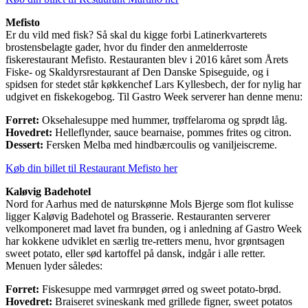
Mefisto
Er du vild med fisk? Så skal du kigge forbi Latinerkvarterets
brostensbelagte gader, hvor du finder den anmelderroste
fiskerestaurant Mefisto. Restauranten blev i 2016 kåret som Årets
Fiske- og Skaldyrsrestaurant af Den Danske Spiseguide, og i
spidsen for stedet står køkkenchef Lars Kyllesbech, der for nylig har
udgivet en fiskekogebog. Til Gastro Week serverer han denne menu:
Forret:
Oksehalesuppe med hummer, trøffelaroma og sprødt låg.
Hovedret:
Helleflynder, sauce bearnaise, pommes frites og citron.
Dessert:
Fersken Melba med hindbærcoulis og vaniljeiscreme.
Køb din billet til Restaurant Mefisto her
Kaløvig Badehotel
Nord for Aarhus med de naturskønne Mols Bjerge som flot kulisse
ligger Kaløvig Badehotel og Brasserie. Restauranten serverer
velkomponeret mad lavet fra bunden, og i anledning af Gastro Week
har kokkene udviklet en særlig tre-retters menu, hvor grøntsagen
sweet potato, eller sød kartoffel på dansk, indgår i alle retter.
Menuen lyder således:
Forret:
Fiskesuppe med varmrøget ørred og sweet potato-brød.
Hovedret:
Braiseret svineskank med grillede figner, sweet potatos