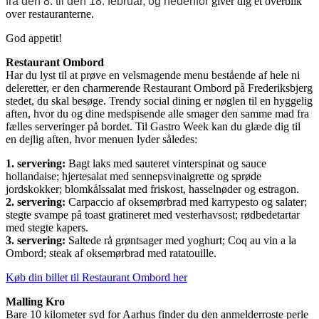
fra den 8. til den 18. februar, og nedenfor
giver dig et overblik
over restauranterne.
God appetit!
Restaurant Ombord
Har du lyst til at prøve en velsmagende menu bestående af hele ni
deleretter, er den charmerende Restaurant Ombord på Frederiksbjerg
stedet, du skal besøge. Trendy social dining er nøglen til en hyggelig
aften, hvor du og dine medspisende alle smager den samme mad fra
fælles serveringer på bordet. Til Gastro Week kan du glæde dig til
en dejlig aften, hvor menuen lyder således:
1. servering:
Bagt laks med sauteret vinterspinat og sauce
hollandaise; hjertesalat med sennepsvinaigrette og sprøde
jordskokker; blomkålssalat med friskost, hasselnøder og estragon.
2. servering:
Carpaccio af oksemørbrad med karrypesto og salater;
stegte svampe på toast gratineret med vesterhavsost; rødbedetartar
med stegte kapers.
3. servering:
Saltede rå grøntsager med yoghurt; Coq au vin a la
Ombord; steak af oksemørbrad med ratatouille.
Køb din billet til Restaurant Ombord her
Malling Kro
Bare 10 kilometer syd for Aarhus finder du den anmelderroste perle