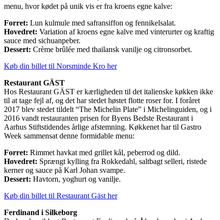
menu, hvor kødet på unik vis er fra kroens egne kalve:
Forret:
Lun kulmule med safransiffon og fennikelsalat.
Hovedret:
Variation af kroens egne kalve med vinterurter og kraftig
sauce med sichuanpeber.
Dessert:
Crème brûlée med thailansk vanilje og citronsorbet.
Køb din billet til Norsminde Kro her
Restaurant GÄST
Hos Restaurant GÄST er kærligheden til det italienske køkken ikke
til at tage fejl af, og det har stedet høstet flotte roser for. I foråret
2017 blev stedet tildelt “The Michelin Plate” i Michelinguiden, og i
2016 vandt restauranten prisen for Byens Bedste Restaurant i
Aarhus Stiftstidendes årlige afstemning. Køkkenet har til Gastro
Week sammensat denne formidable menu:
Forret:
Rimmet havkat med grillet kål, peberrod og dild.
Hovedret:
Sprængt kylling fra Rokkedahl, saltbagt selleri, ristede
kerner og sauce på Karl Johan svampe.
Dessert:
Havtorn, yoghurt og vanilje.
Køb din billet til Restaurant Gäst her
Ferdinand i Silkeborg