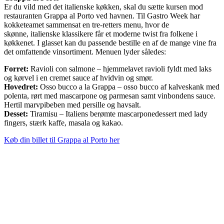
Er du vild med det italienske køkken, skal du sætte kursen mod
restauranten Grappa al Porto ved havnen. Til Gastro Week har
kokketeamet sammensat en tre-retters menu, hvor de
skønne, italienske klassikere får et moderne twist fra folkene i
køkkenet. I glasset kan du passende bestille en af de mange vine fra
det omfattende vinsortiment. Menuen lyder således:
Forret:
Ravioli con salmone – hjemmelavet ravioli fyldt med laks
og kørvel i en cremet sauce af hvidvin og smør.
Hovedret:
Osso bucco a la Grappa – osso bucco af kalveskank med
polenta, rørt med mascarpone og parmesan samt vinbondens sauce.
Hertil marvpibeben med persille og havsalt.
Desset:
Tiramisu – Italiens berømte mascarponedessert med lady
fingers, stærk kaffe, masala og kakao.
Køb din billet til Grappa al Porto her