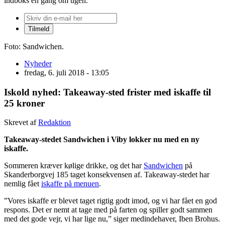
indboks én gang om ugen.
Foto: Sandwichen.
Nyheder
fredag, 6. juli 2018 - 13:05
Iskold nyhed: Takeaway-sted frister med iskaffe til
25 kroner
Skrevet af
Redaktion
Takeaway-stedet Sandwichen i Viby lokker nu med en ny
iskaffe.
Sommeren kræver kølige drikke, og det har
Sandwichen
på
Skanderborgvej 185 taget konsekvensen af. Takeaway-stedet har
nemlig fået
iskaffe på menuen
.
”Vores iskaffe er blevet taget rigtig godt imod, og vi har fået en god
respons. Det er nemt at tage med på farten og spiller godt sammen
med det gode vejr, vi har lige nu,” siger medindehaver, Iben Brohus.