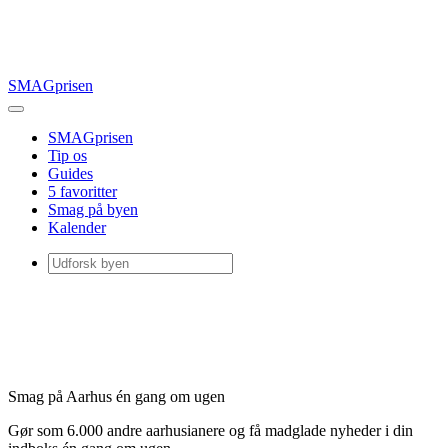
SMAGprisen
SMAGprisen
Tip os
Guides
5 favoritter
Smag på byen
Kalender
Smag på Aarhus én gang om ugen
Gør som 6.000 andre aarhusianere og få madglade nyheder i din