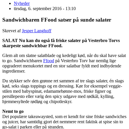
Nyheder
tirsdag, 6. september 2016 - 13:10
Sandwichbaren FFood satser på sunde salater
Skrevet af
Jesper Langhoff
SALAT Nu kan du også få friske salater på Vesterbro Torvs
skarpeste sandwichbar FFood.
Glem alt om slatne salatblade og kedeligt kød, når du skal have salat
to go. Sandwichbaren
Ffood
på Vesterbro Torv har nemlig lige
opgraderet menukortet med en stor salatbar fyldt med indbydende
ingredienser.
Du stykker selv den grønne ret sammen af tre slags salater, én slags
kød, seks slags toppings og en dressing. Kør for eksempel veggie-
stilen med babyspinat, edamamebønne-mos, friske figner og
persillepesto eller vælg den spicy udgave med rødkål, kylling,
hjemmesyltede rødløg og chipotleskyr.
Nemt to go
Det populære takeawaysted, som er kendt for sine friske sandwiches
og juicer, har samtidig gjort det nemmere rent faktisk at spise sin to
go-salat i parken eller på stranden.