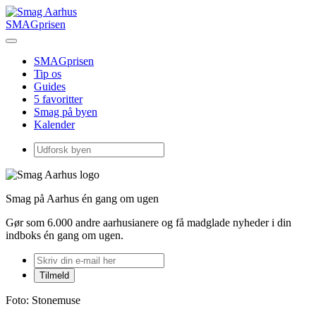
SMAGprisen
SMAGprisen
Tip os
Guides
5 favoritter
Smag på byen
Kalender
Smag på Aarhus én gang om ugen
Gør som 6.000 andre aarhusianere og få madglade nyheder i din
indboks én gang om ugen.
Foto: Stonemuse