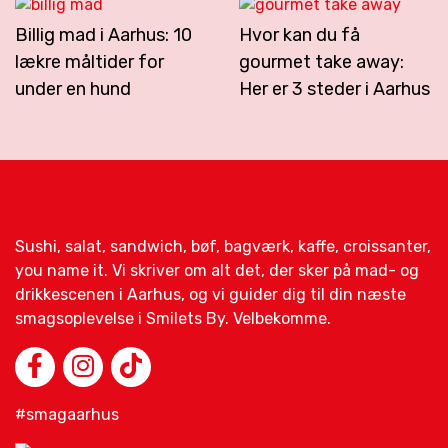
Billig mad i Aarhus: 10
Hvor kan du få
lækre måltider for
gourmet take away:
under en hund
Her er 3 steder i Aarhus
Sushi, salat, sandwich, bøf, bagværk, kaffe, croissanter,
you name it. Vi skriver om alt det, der sker på mad- og
drikkescenen i Aarhus, og vi guider dig til din næste
smagsoplevelse i Smilets By. Velbekomme.
#smagaarhus