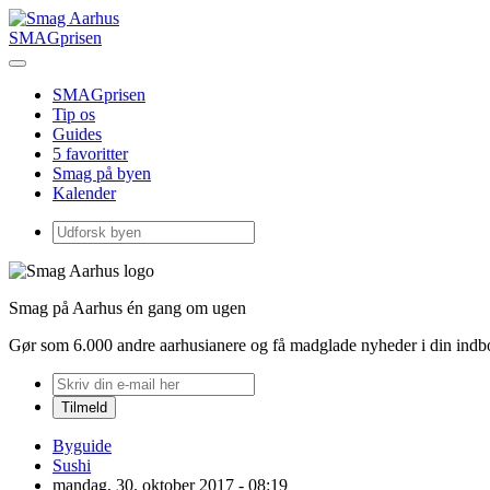
SMAGprisen
SMAGprisen
Tip os
Guides
5 favoritter
Smag på byen
Kalender
Smag på Aarhus én gang om ugen
Gør som 6.000 andre aarhusianere og få madglade nyheder i din ind
Byguide
Sushi
mandag, 30. oktober 2017 - 08:19