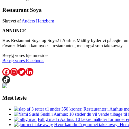
Restaurant Soya
Skrevet af
Anders Hartzberg
ANNONCE
Hos Restaurant Soya og Soya2 i Aarhus Midtby byder vi på ægte running
råvarer. Maden kan nydes i restauranten, men også som take-away.
Besøg vores hjemmeside
Besøg vores Facebook
Mest læste
3 retter til under 350 kroner: Restauranter i Aarhus m
Sushi i Aarhus: 10 steder du vil vende tilbage til
Billig mad i Aarhus: 10 lækre måltider for under 
Hvor kan du få gourmet take away: Her e