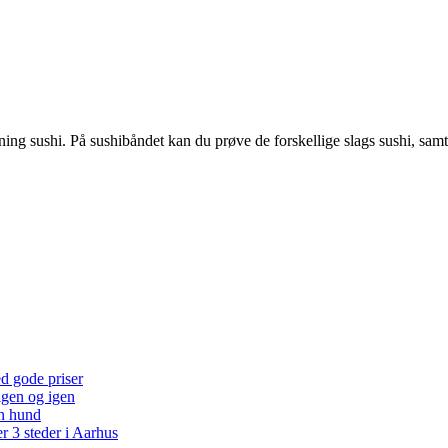
 sushi. På sushibåndet kan du prøve de forskellige slags sushi, samt v
ed gode priser
 igen og igen
en hund
r 3 steder i Aarhus