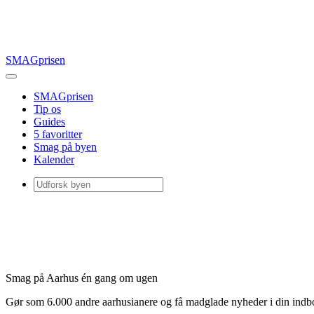
SMAGprisen
SMAGprisen
Tip os
Guides
5 favoritter
Smag på byen
Kalender
Smag på Aarhus én gang om ugen
Gør som 6.000 andre aarhusianere og få madglade nyheder i din ind