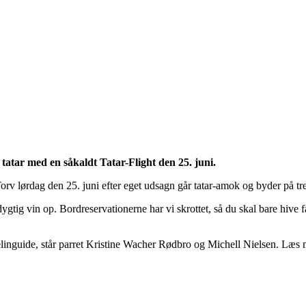
ar med en såkaldt Tatar-Flight den 25. juni.
rv lørdag den 25. juni efter eget udsagn går tatar-amok og byder på tre 
tig vin op. Bordreservationerne har vi skrottet, så du skal bare hive fat
ichelinguide, står parret Kristine Wacher Rødbro og Michell Nielsen. L