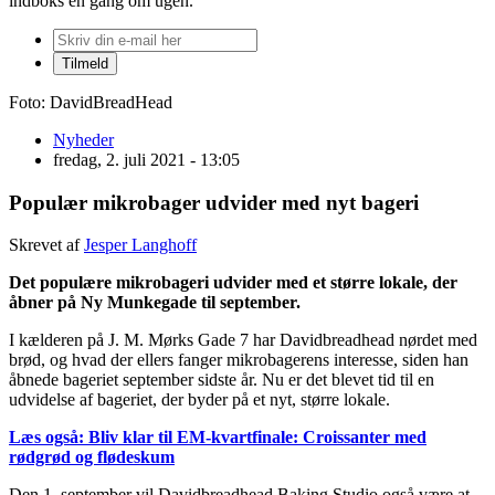
indboks én gang om ugen.
Foto: DavidBreadHead
Nyheder
fredag, 2. juli 2021 - 13:05
Populær mikrobager udvider med nyt bageri
Skrevet af
Jesper Langhoff
Det populære mikrobageri udvider med et større lokale, der
åbner på Ny Munkegade
til september.
I kælderen på J. M. Mørks Gade 7 har Davidbreadhead nørdet med
brød, og hvad der ellers fanger mikrobagerens interesse, siden han
åbnede bageriet september sidste år. Nu er det blevet tid til en
udvidelse af bageriet, der byder på et nyt, større lokale.
Læs også:
Bliv klar til EM-kvartfinale: Croissanter med
rødgrød og flødeskum
Den 1. september vil Davidbreadhead Baking Studio også være at