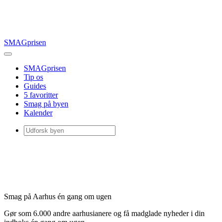
SMAGprisen
SMAGprisen
Tip os
Guides
5 favoritter
Smag på byen
Kalender
Smag på Aarhus én gang om ugen
Gør som 6.000 andre aarhusianere og få madglade nyheder i din