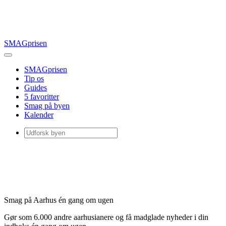
SMAGprisen
SMAGprisen
Tip os
Guides
5 favoritter
Smag på byen
Kalender
Smag på Aarhus én gang om ugen
Gør som 6.000 andre aarhusianere og få madglade nyheder i din