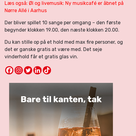
Læs også: Øl og livemusik: Ny musikcafé er åbnet på
Nørre Allé i Aarhus
Der bliver spillet 10 sange per omgang – den første
begynder klokken 19.00, den næste klokken 20.00.
Du kan stille op på et hold med max fire personer, og
det er ganske gratis at være med. Det seje
vinderhold får et gratis glas vin.