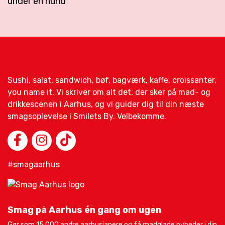
under en hund
Sushi, salat, sandwich, bøf, bagværk, kaffe, croissanter,
you name it. Vi skriver om alt det, der sker på mad- og
drikkescenen i Aarhus, og vi guider dig til din næste
smagsoplevelse i Smilets By. Velbekomme.
#smagaarhus
Smag på Aarhus én gang om ugen
Gør som 15.000 andre aarhusianere og få madglade nyheder i din