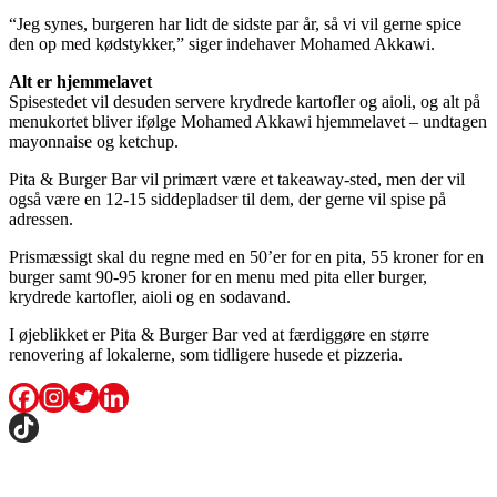
“Jeg synes, burgeren har lidt de sidste par år, så vi vil gerne spice
den op med kødstykker,” siger indehaver Mohamed Akkawi.
Alt er hjemmelavet
Spisestedet vil desuden servere krydrede kartofler og aioli, og alt på
menukortet bliver ifølge Mohamed Akkawi hjemmelavet – undtagen
mayonnaise og ketchup.
Pita & Burger Bar vil primært være et takeaway-sted, men der vil
også være en 12-15 siddepladser til dem, der gerne vil spise på
adressen.
Prismæssigt skal du regne med en 50’er for en pita, 55 kroner for en
burger samt 90-95 kroner for en menu med pita eller burger,
krydrede kartofler, aioli og en sodavand.
I øjeblikket er Pita & Burger Bar ved at færdiggøre en større
renovering af lokalerne, som tidligere husede et pizzeria.