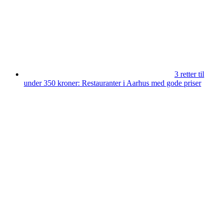
3 retter til
under 350 kroner: Restauranter i Aarhus med gode priser