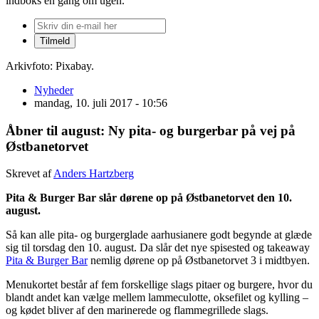
indboks én gang om ugen.
Arkivfoto: Pixabay.
Nyheder
mandag, 10. juli 2017 - 10:56
Åbner til august: Ny pita- og burgerbar på vej på
Østbanetorvet
Skrevet af
Anders Hartzberg
Pita & Burger Bar slår dørene op på Østbanetorvet den 10.
august.
Så kan alle pita- og burgerglade aarhusianere godt begynde at glæde
sig til torsdag den 10. august. Da slår det nye spisested og takeaway
Pita & Burger Bar
nemlig dørene op på Østbanetorvet 3 i midtbyen.
Menukortet består af fem forskellige slags pitaer og burgere, hvor du
blandt andet kan vælge mellem lammeculotte, oksefilet og kylling –
og kødet bliver af den marinerede og flammegrillede slags.