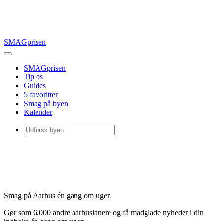
SMAGprisen
SMAGprisen
Tip os
Guides
5 favoritter
Smag på byen
Kalender
Smag på Aarhus én gang om ugen
Gør som 6.000 andre aarhusianere og få madglade nyheder i din