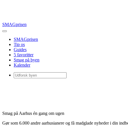
SMAGprisen
SMAGprisen
Tip os
Guides
5 favoritter
Smag på byen
Kalender
Smag på Aarhus én gang om ugen
Gør som 6.000 andre aarhusianere og få madglade nyheder i din ind