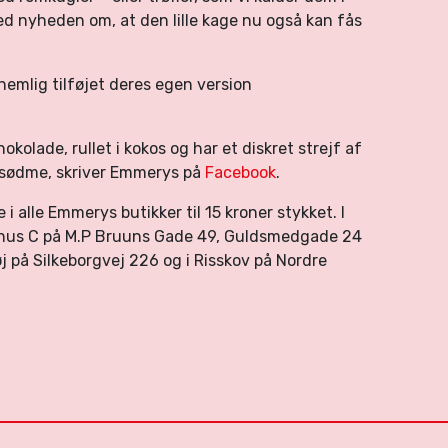
med nyheden om, at den lille kage nu også kan fås
emlig tilføjet deres egen version
kolade, rullet i kokos og har et diskret strejf af
 sødme, skriver Emmerys på
Facebook
.
i alle Emmerys butikker til 15 kroner stykket. I
rhus C på M.P Bruuns Gade 49, Guldsmedgade 24
øj på Silkeborgvej 226 og i Risskov på Nordre