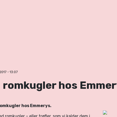
017 - 13:07
å romkugler hos Emmer
 romkugler hos Emmerys.
d romkugler – eller trøfler, som vi kalder dem i