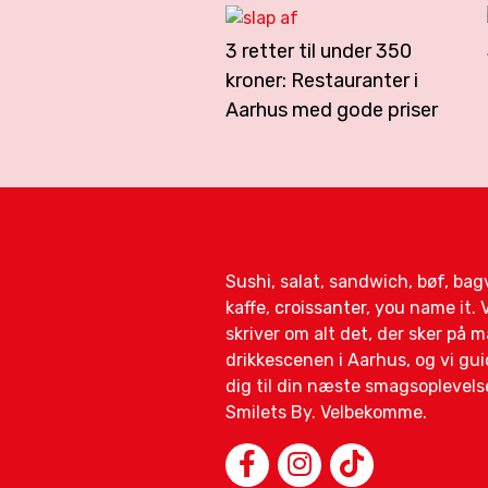
3 retter til under 350
kroner: Restauranter i
Aarhus med gode priser
Sushi, salat, sandwich, bøf, ba
kaffe, croissanter, you name it. V
skriver om alt det, der sker på 
drikkescenen i Aarhus, og vi gui
dig til din næste smagsoplevelse
Smilets By. Velbekomme.