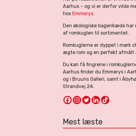
Aarhus – og vi er derfor vilde 
hos
Emmerys
.
Den økologiske bagerikæde har n
af romkuglen til sortimentet.
Romkuglerne er dyppet i mørk cho
ægte rom og en perfekt afmålt
Du kan få fingrene i romkuglerne 
Aarhus finder du Emmerys i Aa
og i Bruuns Galleri, samt i Åbyh
Strandvej 24.
Mest læste