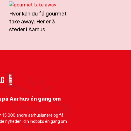
Hvor kan du få gourmet
take away: Her er 3
steder i Aarhus
 på Aarhus én gang om
 15.000 andre aarhusianere og få
e nyheder i din indboks én gang om