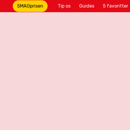
SMAGprisen
Tip os
Guides
5 favoritter