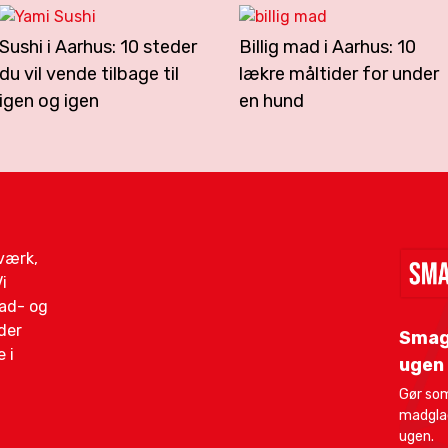
Sushi i Aarhus: 10 steder
Billig mad i Aarhus: 10
du vil vende tilbage til
lækre måltider for under
igen og igen
en hund
gværk,
i
mad- og
der
Smag
 i
ugen
Gør som
madglad
ugen.