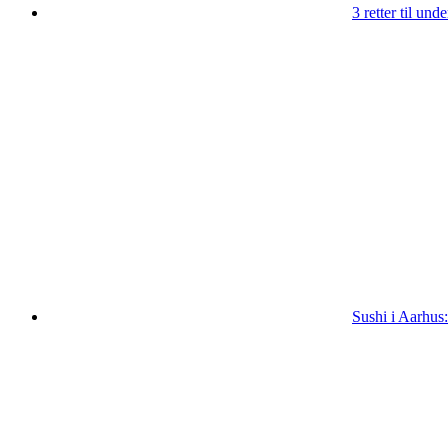
3 retter til un
Sushi i Aarhus: