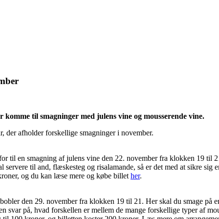
ember
 komme til smagninger med julens vine og mousserende vine.
r, der afholder forskellige smagninger i november.
or til en smagning af julens vine den 22. november fra klokken 19 til 
 servere til and, flæskesteg og risalamande, så er det med at sikre sig 
 kroner, og du kan læse mere og købe billet
her
.
obler den 29. november fra klokken 19 til 21. Her skal du smage på e
 svar på, hvad forskellen er mellem de mange forskellige typer af mous
 til 100 kroner, og billetten koster 200 kroner. Læs mere om arrangemen