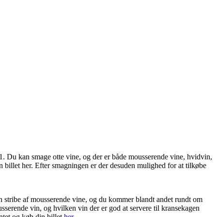
21. Du kan smage otte vine, og der er både mousserende vine, hvidvin,
en billet her. Efter smagningen er der desuden mulighed for at tilkøbe
n stribe af mousserende vine, og du kommer blandt andet rundt om
serende vin, og hvilken vin der er god at servere til kransekagen
tet og køb din billet
her
.