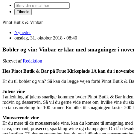
Pinot Butik & Vinbar
Nyheder
onsdag, 31. oktober 2018 - 08:40
Bobler og vin: Vinbar er klar med smagninger i nov
Skrevet af
Redaktion
Hos Pinot Butik & Bar på Frue Kirkeplads 1A kan du i november
Er du til bobler og vin? Så kan du lægge vejen forbi Pinot Butik & Ba
Julens vine
I anledning af julens snarlige kommen byder Pinot Butik & Bar indenf
rødvin og dessertvin. Så vil du gerne vide mere om, hvilke vine du skal
en tapasanretning for 100 kroner. En billet til smagningen koster 200
Mousserende vine
Er du mere til de mousserende vine, kan du komme til smagning med b
cava, cremant, prosecco, sparkling wine og champagne. Du får desuden
nytårsaften. Til denne smagning kan du også tilkøbe en tapasanretning