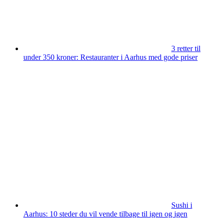
3 retter til
under 350 kroner: Restauranter i Aarhus med gode priser
Sushi i
Aarhus: 10 steder du vil vende tilbage til igen og igen