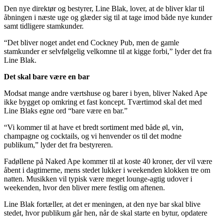
Den nye direktør og bestyrer, Line Blak, lover, at de bliver klar til
åbningen i næste uge og glæder sig til at tage imod både nye kunder
samt tidligere stamkunder.
“Det bliver noget andet end Cockney Pub, men de gamle
stamkunder er selvfølgelig velkomne til at kigge forbi,” lyder det fra
Line Blak.
Det skal bare være en bar
Modsat mange andre værtshuse og barer i byen, bliver Naked Ape
ikke bygget op omkring et fast koncept. Tværtimod skal det med
Line Blaks egne ord “bare være en bar.”
“Vi kommer til at have et bredt sortiment med både øl, vin,
champagne og cocktails, og vi henvender os til det modne
publikum,” lyder det fra bestyreren.
Fadøllene på Naked Ape kommer til at koste 40 kroner, der vil være
åbent i dagtimerne, mens stedet lukker i weekenden klokken tre om
natten. Musikken vil typisk være meget lounge-agtig udover i
weekenden, hvor den bliver mere festlig om aftenen.
Line Blak fortæller, at det er meningen, at den nye bar skal blive
stedet, hvor publikum går hen, når de skal starte en bytur, opdatere