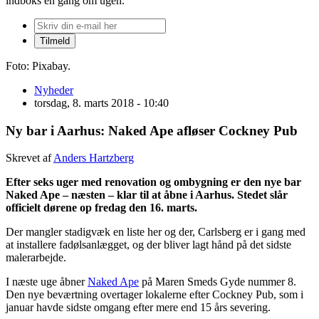
indboks én gang om ugen.
Foto: Pixabay.
Nyheder
torsdag, 8. marts 2018 - 10:40
Ny bar i Aarhus: Naked Ape afløser Cockney Pub
Skrevet af
Anders Hartzberg
Efter seks uger med renovation og ombygning er den nye bar
Naked Ape – næsten – klar til at åbne i Aarhus. Stedet slår
officielt dørene op fredag den 16. marts.
Der mangler stadigvæk en liste her og der, Carlsberg er i gang med
at installere fadølsanlægget, og der bliver lagt hånd på det sidste
malerarbejde.
I næste uge åbner
Naked Ape
på Maren Smeds Gyde nummer 8.
Den nye beværtning overtager lokalerne efter Cockney Pub, som i
januar havde sidste omgang efter mere end 15 års severing.