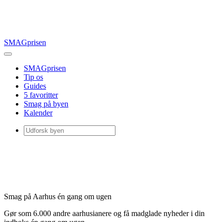
SMAGprisen
SMAGprisen
Tip os
Guides
5 favoritter
Smag på byen
Kalender
Smag på Aarhus én gang om ugen
Gør som 6.000 andre aarhusianere og få madglade nyheder i din