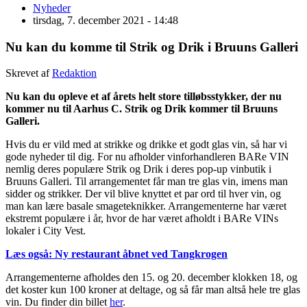
Nyheder
tirsdag, 7. december 2021 - 14:48
Nu kan du komme til Strik og Drik i Bruuns Galleri
Skrevet af
Redaktion
Nu kan du opleve et af årets helt store tilløbsstykker, der nu
kommer nu til Aarhus C. Strik og Drik kommer til Bruuns
Galleri.
Hvis du er vild med at strikke og drikke et godt glas vin, så har vi
gode nyheder til dig. For nu afholder vinforhandleren BARe VIN
nemlig deres populære Strik og Drik i deres pop-up vinbutik i
Bruuns Galleri. Til arrangementet får man tre glas vin, imens man
sidder og strikker. Der vil blive knyttet et par ord til hver vin, og
man kan lære basale smageteknikker. Arrangementerne har været
ekstremt populære i år, hvor de har været afholdt i BARe VINs
lokaler i City Vest.
Læs også: Ny restaurant åbnet ved Tangkrogen
Arrangementerne afholdes den 15. og 20. december klokken 18, og
det koster kun 100 kroner at deltage, og så får man altså hele tre glas
vin. Du finder din billet
her
.