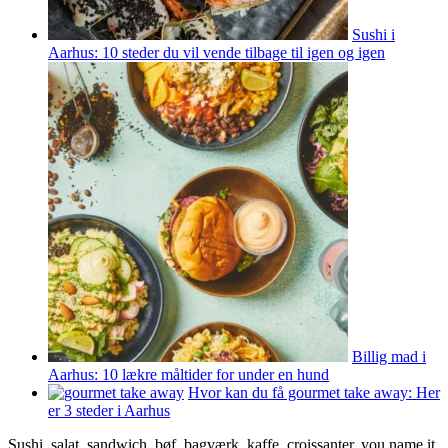
Sushi i
Aarhus: 10 steder du vil vende tilbage til igen og igen
Billig mad i
Aarhus: 10 lækre måltider for under en hund
Hvor kan du få gourmet take away: Her
er 3 steder i Aarhus
Sushi, salat, sandwich, bøf, bagværk, kaffe, croissanter, you name it.