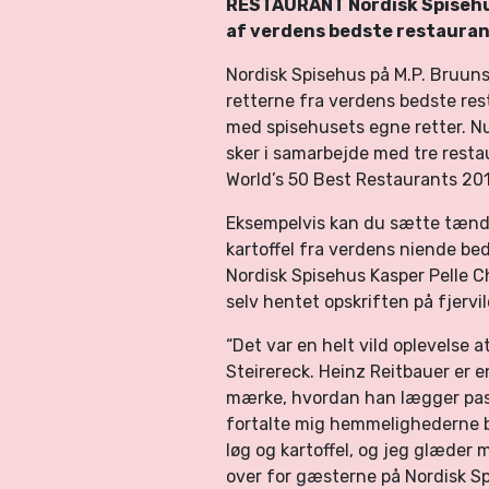
RESTAURANT Nordisk Spisehus
af verdens bedste restauran
Nordisk Spisehus på M.P. Bruuns
retterne fra verdens bedste res
med spisehusets egne retter. N
sker i samarbejde med tre restaur
World’s 50 Best Restaurants 201
Eksempelvis kan du sætte tænder
kartoffel fra verdens niende be
Nordisk Spisehus Kasper Pelle
selv hentet opskriften på fjervi
“Det var en helt vild oplevelse a
Steirereck. Heinz Reitbauer er e
mærke, hvordan han lægger pass
fortalte mig hemmelighederne ba
løg og kartoffel, og jeg glæder 
over for gæsterne på Nordisk Sp