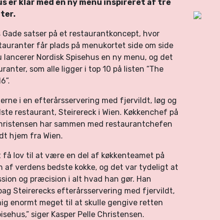
 er klar med en ny menu inspireret af tre
ter.
 Gade satser på et restaurantkoncept, hvor
tauranter får plads på menukortet side om side
u lancerer Nordisk Spisehus en ny menu, og det
anter, som alle ligger i top 10 på listen “The
6”.
ne i en efterårsservering med fjervildt, løg og
dste restaurant, Steirereck i Wien. Køkkenchef på
 Christensen har sammen med restaurantchefen
ldt hjem fra Wien.
t få lov til at være en del af køkkenteamet på
n af verdens bedste kokke, og det var tydeligt at
ion og præcision i alt hvad han gør. Han
g Steirerecks efterårsservering med fjervildt,
mig enormt meget til at skulle gengive retten
isehus,” siger Kasper Pelle Christensen.