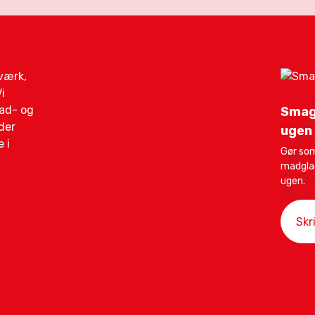
gværk,
i
mad- og
Smag
der
ugen
 i
Gør som
madglad
ugen.