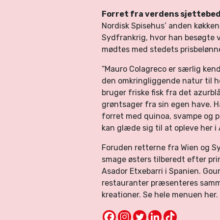
Forret fra verdens sjettebe
Nordisk Spisehus’ anden køkkenc
Sydfrankrig, hvor han besøgte 
mødtes med stedets prisbelønn
“Mauro Colagreco er særlig kend
den omkringliggende natur til 
bruger friske fisk fra det azurbl
grøntsager fra sin egen have. H
forret med quinoa, svampe og 
kan glæde sig til at opleve her i
Foruden retterne fra Wien og S
smage østers tilberedt efter pr
Asador Etxebarri i Spanien. Gou
restauranter præsenteres samm
kreationer. Se hele menuen her.