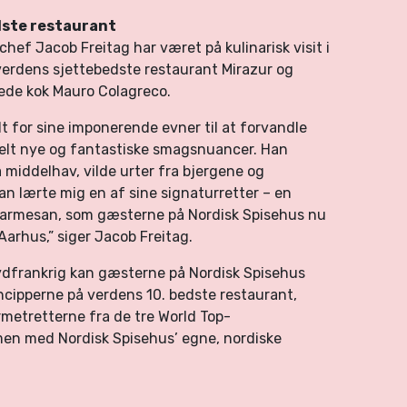
dste restaurant
hef Jacob Freitag har været på kulinarisk visit i
verdens sjettebedste restaurant Mirazur og
ede kok Mauro Colagreco.
t for sine imponerende evner til at forvandle
helt nye og fantastiske smagsnuancer. Han
å middelhav, vilde urter fra bjergene og
an lærte mig en af sine signaturretter – en
parmesan, som gæsterne på Nordisk Spisehus nu
 Aarhus,” siger Jacob Freitag.
ydfrankrig kan gæsterne på Nordisk Spisehus
incipperne på verdens 10. bedste restaurant,
rmetretterne fra de tre World Top-
en med Nordisk Spisehus’ egne, nordiske