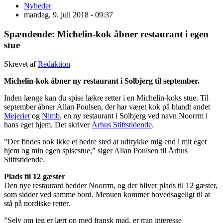
Nyheder
mandag, 9. juli 2018 - 09:37
Spændende: Michelin-kok åbner restaurant i egen
stue
Skrevet af
Redaktion
Michelin-kok åbner ny restaurant i Solbjerg til september.
Inden længe kan du spise lækre retter i en Michelin-koks stue. Til
september åbner Allan Poulsen, der har været kok på blandt andet
Mejeriet
og
Nimb
, en ny restaurant i Solbjerg ved navn Noorrm i
hans eget hjem. Det skriver
Århus Stiftstidende
.
”Der findes nok ikke et bedre sted at udtrykke mig end i mit eget
hjem og min egen spisestue,” siger Allan Poulsen til Århus
Stiftstidende.
Plads til 12 gæster
Den nye restaurant hedder Noorrm, og der bliver plads til 12 gæster,
som sidder ved samme bord. Menuen kommer hovedsageligt til at
stå på nordiske retter.
”Selv om jeg er lært op med fransk mad, er min interesse