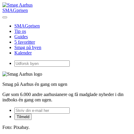
SMAGprisen
SMAGprisen
Tip os
Guides
5 favoritter
Smag på byen
Kalender
Smag på Aarhus én gang om ugen
Gør som 6.000 andre aarhusianere og få madglade nyheder i din
indboks én gang om ugen.
Foto: Pixabay.