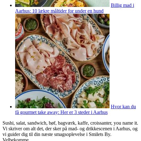
Billig mad i
Aarhus: 10 lækre måltider for under en hund
Hvor kan du
få gourmet take away: Her er 3 steder i Aarhus
Sushi, salat, sandwich, bøf, bagværk, kaffe, croissanter, you name it.
Vi skriver om alt det, der sker på mad- og drikkescenen i Aarhus, og
vi guider dig til din næste smagsoplevelse i Smilets By.
Velbekomme.