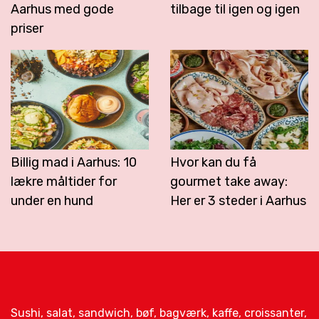
Aarhus med gode
tilbage til igen og igen
priser
Billig mad i Aarhus: 10
Hvor kan du få
lækre måltider for
gourmet take away:
under en hund
Her er 3 steder i Aarhus
Sushi, salat, sandwich, bøf, bagværk, kaffe, croissanter,