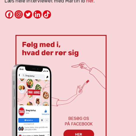
Læs hele interviewet med Martin Ib
her
.