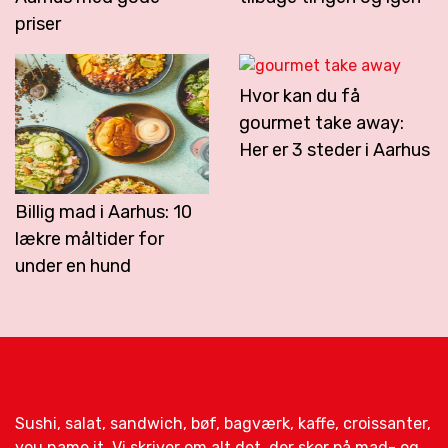
priser
Hvor kan du få
gourmet take away:
Her er 3 steder i Aarhus
Billig mad i Aarhus: 10
lækre måltider for
under en hund
Sushi, salat, sandwich, bøf, bagværk, kaffe, croissanter,
you name it. Vi skriver om alt det, der sker på mad- og