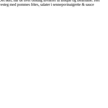
t sker, når de hver onsdag inviterer til Bisque og Bearnaise. Her
vesteg med pommes frites, salater i sennepsvinaigrette & sauce