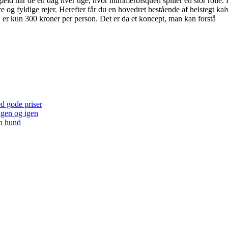
 har de en dag hver uge, hvor hummerbisquen spiller en stor rolle. De
 og fyldige rejer. Herefter får du en hovedret bestående af helstegt kal
n er kun 300 kroner per person. Det er da et koncept, man kan forstå
ed gode priser
 igen og igen
en hund