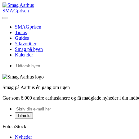
SMAGprisen
SMAGprisen
Tip os
Guides
5 favoritter
Smag på byen
Kalender
Smag på Aarhus én gang om ugen
Gør som 6.000 andre aarhusianere og få madglade nyheder i din ind
Foto: iStock
Nyheder