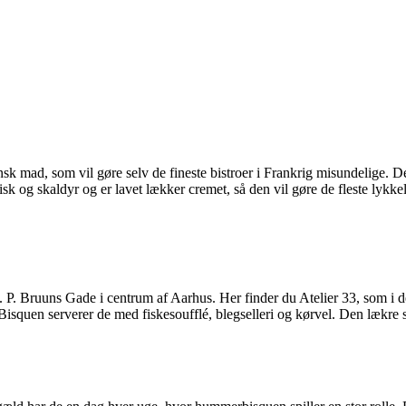
nsk mad, som vil gøre selv de fineste bistroer i Frankrig misundelige. De
k og skaldyr og er lavet lækker cremet, så den vil gøre de fleste lykkel
M. P. Bruuns Gade i centrum af Aarhus. Her finder du Atelier 33, som i
isquen serverer de med fiskesoufflé, blegselleri og kørvel. Den lækre su