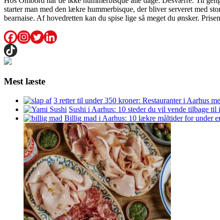
Hos Ombord har de ikke hummerbisque alle dage. Desværre. Til gengæld
starter man med den lækre hummerbisque, der bliver serveret med store
bearnaise. Af hovedretten kan du spise lige så meget du ønsker. Prise
Mest læste
3 retter til under 350 kroner: Restauranter i Aarhus m
Sushi i Aarhus: 10 steder du vil vende tilbage til
Billig mad i Aarhus: 10 lækre måltider for under 