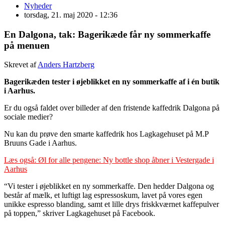
Nyheder
torsdag, 21. maj 2020 - 12:36
En Dalgona, tak: Bagerikæde får ny sommerkaffe
på menuen
Skrevet af
Anders Hartzberg
Bagerikæden tester i øjeblikket en ny sommerkaffe af i én butik
i Aarhus.
Er du også faldet over billeder af den fristende kaffedrik Dalgona på
sociale medier?
Nu kan du prøve den smarte kaffedrik hos Lagkagehuset på M.P
Bruuns Gade i Aarhus.
Læs også: Øl for alle pengene: Ny bottle shop åbner i Vestergade i
Aarhus
“Vi tester i øjeblikket en ny sommerkaffe. Den hedder Dalgona og
består af mælk, et luftigt lag espressoskum, lavet på vores egen
unikke espresso blanding, samt et lille drys friskkværnet kaffepulver
på toppen,” skriver Lagkagehuset på Facebook.