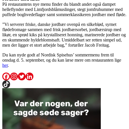
På restaurantens nye menu finder du blandt andet også dampet
helleflynder med Limfjordsblåmuslinger, stegt jomfruhummer med
puffede boghvedeflager samt sommerklassikeren jordbær med fløde.
”Vi serverer friske, danske jordbær ovenpå en silkeblød, syrnet
flødefromage sammen med frisk jordbærsorbet, jordbærsirup med
likør, en sprød kiks på krystalliseret honning, marinerede jordbær og
en skummende hyldeblomstsaft. Umiddelbart ser retten simpel ud,
men der ligger et stort arbejde bag,” fortæller Jacob Freitag.
Du kan nyde godt af Nordisk Spisehus’ sommermenu frem til
onsdag d. 5. september, og du kan læse mere om restauranten lige
her
.