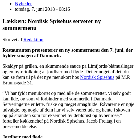
Nyheder
torsdag, 7. juni 2018 - 08:16
Lækkert: Nordisk Spisehus serverer ny
sommermenu
Skrevet af
Redaktion
Restauranten præsenterer en ny sommermenu den 7. juni, der
hylder smagen af Danmark.
Skaldyr på grillen, en skummende sauce på Limfjords-blåmuslinger
og en nyfortolkning af jordbær med fløde. Det er noget af det, du
kan se frem til på det nye menukort hos
Nordisk Spisehus
på M.P.
Bruunsgade 31.
”Vi har fyldt menukortet op med alle de sommerretter, vi selv godt
kan lide, og som vi forbinder med sommertid i Danmark.
Serveringerne er lette, friske og meget smagfulde. Råvarerne er nøje
udvalgte, og nogle af dem har vi selv været ude og hente i skoven
og på stranden som for eksempel hyldeblomst og hybenrose,”
fortæller køkkenchef på Nordisk Spisehus, Jacob Freitag i en
pressemeddelelse.
Jordbær med fløde