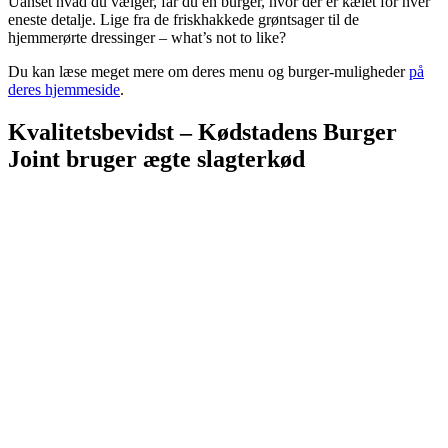
Uanset hvad du vælger, får du en burger, hvor der er kælet for hver
eneste detalje. Lige fra de friskhakkede grøntsager til de
hjemmerørte dressinger – what’s not to like?
Du kan læse meget mere om deres menu og burger-muligheder
på
deres hjemmeside
.
Kvalitetsbevidst – Kødstadens Burger
Joint bruger ægte slagterkød