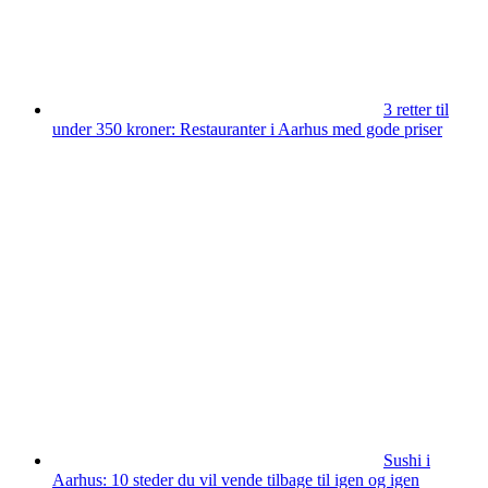
3 retter til
under 350 kroner: Restauranter i Aarhus med gode priser
Sushi i
Aarhus: 10 steder du vil vende tilbage til igen og igen