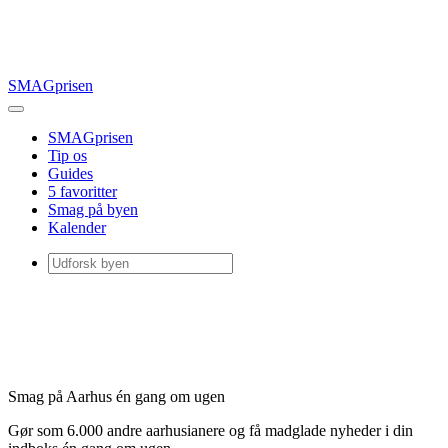
SMAGprisen
SMAGprisen
Tip os
Guides
5 favoritter
Smag på byen
Kalender
Smag på Aarhus én gang om ugen
Gør som 6.000 andre aarhusianere og få madglade nyheder i din