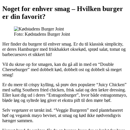
Noget for enhver smag – Hvilken burger
er din favorit?
Foto: Kødstadens Burger Joint
Her finder du burgere til enhver smag. Er du til klassisk simplicity,
er deres Hamburger med friskhakket oksekød, sprød salat, tomat og
barbecuesovs et sikkert hit!
Vil du skrue op for smagen, kan du gå all in med en “Double
Cheeseburger” med dobbelt kød, dobbelt ost og dobbelt så meget
smag!
Er du mere til crispy kylling, så prøv den populære “Juicy Chicken”
med saftig Southern fried chicken, frisk salat og den lækre dressing.
Eller kast dig ud i deres “Estragonburger”, hvor både estragonmayo,
bløde løg og syltede løg giver et ekstra pift til den møre bøf.
Selv vegetarer er tænkt ind. “Veggie Burgeren” med plantebaseret
bøf og vegansk mayo beviser, at smag og kød ikke nødvendigvis
hænger sammen.