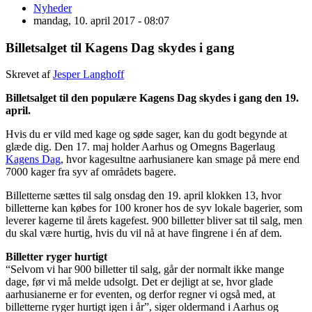
Nyheder
mandag, 10. april 2017 - 08:07
Billetsalget til Kagens Dag skydes i gang
Skrevet af
Jesper Langhoff
Billetsalget til den populære Kagens Dag skydes i gang den 19.
april.
Hvis du er vild med kage og søde sager, kan du godt begynde at
glæde dig. Den 17. maj holder Aarhus og Omegns Bagerlaug
Kagens Dag
, hvor kagesultne aarhusianere kan smage på mere end
7000 kager fra syv af områdets bagere.
Billetterne sættes til salg onsdag den 19. april klokken 13, hvor
billetterne kan købes for 100 kroner hos de syv lokale bagerier, som
leverer kagerne til årets kagefest. 900 billetter bliver sat til salg, men
du skal være hurtig, hvis du vil nå at have fingrene i én af dem.
Billetter ryger hurtigt
“Selvom vi har 900 billetter til salg, går der normalt ikke mange
dage, før vi må melde udsolgt. Det er dejligt at se, hvor glade
aarhusianerne er for eventen, og derfor regner vi også med, at
billetterne ryger hurtigt igen i år”, siger oldermand i Aarhus og