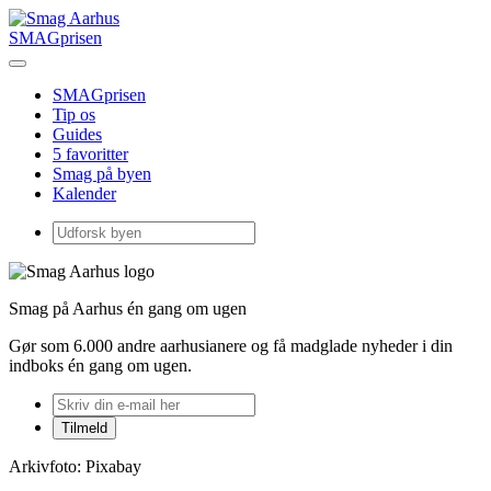
SMAGprisen
SMAGprisen
Tip os
Guides
5 favoritter
Smag på byen
Kalender
Smag på Aarhus én gang om ugen
Gør som 6.000 andre aarhusianere og få madglade nyheder i din
indboks én gang om ugen.
Arkivfoto: Pixabay