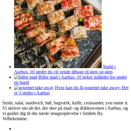
Sushi i
Aarhus: 10 steder du vil vende tilbage til igen og igen
Billig mad i Aarhus: 10 lækre måltider for under
en hund
Hvor kan du få gourmet take away: Her
er 3 steder i Aarhus
Sushi, salat, sandwich, bøf, bagværk, kaffe, croissanter, you name it.
Vi skriver om alt det, der sker på mad- og drikkescenen i Aarhus, og
vi guider dig til din næste smagsoplevelse i Smilets By.
Velbekomme.