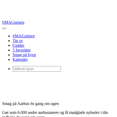
SMAGprisen
SMAGprisen
Tip os
Guides
5 favoritter
Smag på byen
Kalender
Smag på Aarhus én gang om ugen
Gør som 6.000 andre aarhusianere og få madglade nyheder i din