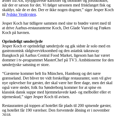
æbler fra Als, nyopgravede kartofler og blommer og jordskokker,
når der er sæson for det. Vi følger sæsonen med friskfanget fisk og
skaldyr, når de er der. Der er ikke nogen dogmer,” siger Jesper Koch
til
Jydske Vestkysten
.
Jesper Koch har tidligere sammen med sine to brødre været med til
at drive Aarhus-restauranterne Koch, Det Glade Vanvid og Frøken
Koch på havnen.
Oprindeligt sønderjyde
Jesper Koch er oprindeligt sønderjyde og gik sidste år solo med en
gastronomisk rådgivervirksomhed og den asiatisk takeaway
Bangkoch på Aarhus Central Food Market, ligesom han har været
dommer i tv-programmet MasterChef på TV3. Ambitionerne for den
sønderjyske satsning er store.
“Gæsterne kommer helt fra München, Hamborg og det nære
grænseland. Det bliver tre vidt forskellige restauranter, som vil give
nye oplevelser for gæster, der skal være her flere dage, men det skal
også være steder, folk fra Sønderborg kommer for at spise en
klassisk dansk suppe med hjemmelavede kød- og melboller eller et
stjerneskud,” siger Jesper Koch til avisen.
Restauranten på toppen af hotellet får plads til 200 spisende gæster,
og hotellet får 190 værelser. Den forventede åbning er i november
2018.