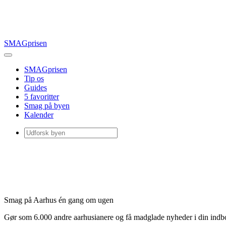
SMAGprisen
SMAGprisen
Tip os
Guides
5 favoritter
Smag på byen
Kalender
Smag på Aarhus én gang om ugen
Gør som 6.000 andre aarhusianere og få madglade nyheder i din ind