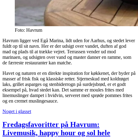
Foto: Havrum
Havrum ligger ved Egå Marina, lidt uden for Aarhus, og stedet lever
fuldt op til sit navn. Her er der udsigt over vandet, duften af god
mad og plads til at trække vejret. Terrassen vender ud mod
marinaen, og udsigten over vand og master danner en ramme, som
de færreste restauranter kan matche.
Havet og naturen er en direkte inspiration for køkkenet, der byder på
masser af frisk fisk og klassiske retter. Stjerneskud med koldrøget
laks, grillet asparges og stenbiderrogn på surdejsbrød, er et godt
eksempel på, hvad stedet kan. Det samme er moules frites med
linemuslinger dampet i hvidvin, serveret med sprøde pommes frites
og en cremet muslingesauce.
Noget i glasset
Fredagsfavoritter på Havrum:
Livemusik, happy hour og sol hele