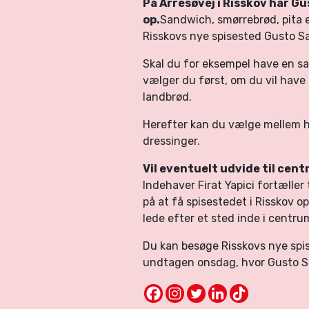
På Arresøvej i Risskov har 
op.
Sandwich, smørrebrød, pita e
Risskovs nye spisested Gusto S
Skal du for eksempel have en 
vælger du først, om du vil have 
landbrød.
Herefter kan du vælge mellem hel
dressinger.
Vil eventuelt udvide til cen
Indehaver Firat Yapici fortæller 
på at få spisestedet i Risskov o
lede efter et sted inde i centru
Du kan besøge Risskovs nye spise
undtagen onsdag, hvor Gusto Sa