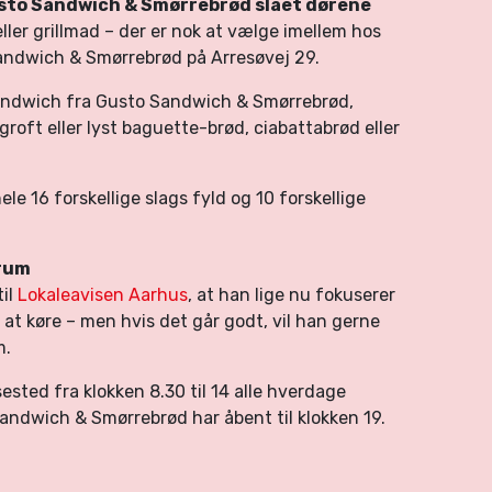
Gusto Sandwich & Smørrebrød slået dørene
ller grillmad – der er nok at vælge imellem hos
andwich & Smørrebrød på Arresøvej 29.
sandwich fra Gusto Sandwich & Smørrebrød,
groft eller lyst baguette-brød, ciabattabrød eller
e 16 forskellige slags fyld og 10 forskellige
trum
til
Lokaleavisen Aarhus
, at han lige nu fokuserer
p at køre – men hvis det går godt, vil han gerne
m.
sted fra klokken 8.30 til 14 alle hverdage
ndwich & Smørrebrød har åbent til klokken 19.