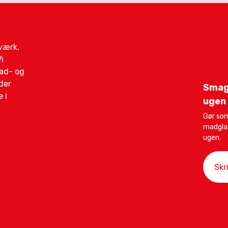
gværk,
i
mad- og
der
Smag
 i
ugen
Gør som
madglad
ugen.