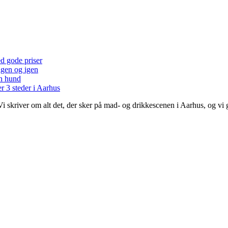
ed gode priser
 igen og igen
en hund
r 3 steder i Aarhus
 Vi skriver om alt det, der sker på mad- og drikkescenen i Aarhus, og v