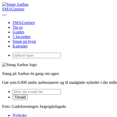
SMAGprisen
SMAGprisen
Tip os
Guides
5 favoritter
Smag på byen
Kalender
Smag på Aarhus én gang om ugen
Gør som 6.000 andre aarhusianere og få madglade nyheder i din ind
Foto: Gadeforeningen Jægergårdsgade.
Nyheder