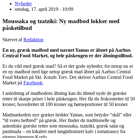
Nyheder
onsdag, 17. april 2019 - 10:09
Moussaka og tzatziki: Ny madbod lokker med
påsketilbud
Skrevet af
Redaktion
En ny, græsk madbod med navnet Yamas er åbnet på Aarhus
Central Food Market, og hele påskeugen er der åbningstilbud.
Er du vild med græsk mad? Så er der gode nyheder, for netop nu er
en ny madbod med lige netop græsk mad åbnet på Aarhus Central
Food Market på Skt. Knuds Torv. Det skriver Aarhus Central Food
Market på
Facebook
.
I anledning af madbodens åbning kan du tilmed nyde de græske
retter til skarpe priser i hele påskeugen. Her får du frokostretter til 50
kroner, hovedretter til 100 kroner og børneportioner til 50 kroner.
Madmarkedets nye græker hedder Yamas, som betyder “skål” eller
“til vores helbred” på græsk. Her finder du traditionelle og
autentiske græske retter som moussaka, tzatziki, græsk salat og
pastitsada – en lokalret med langtidssimret kalv i tomatsauce fra
ejerens hjemegn Korfu.