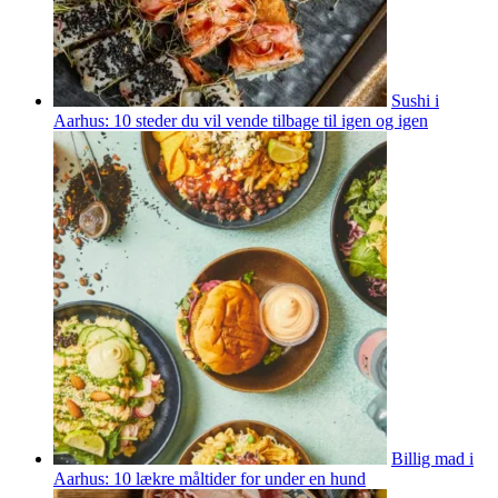
Sushi i
Aarhus: 10 steder du vil vende tilbage til igen og igen
Billig mad i
Aarhus: 10 lækre måltider for under en hund