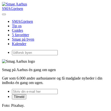
SMAGprisen
SMAGprisen
Tip os
Guides
5 favoritter
Smag på byen
Kalender
Smag på Aarhus én gang om ugen
Gør som 6.000 andre aarhusianere og få madglade nyheder i din
indboks én gang om ugen.
Foto: Pixabay.