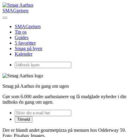
SMAGprisen
SMAGprisen
Tip os
Guides
5 favoritter
Smag på byen
Kalender
Smag på Aarhus én gang om ugen
Gør som 6.000 andre aarhusianere og få madglade nyheder i din
indboks én gang om ugen.
Der er blandt andet gourmetpizza på menuen hos Odderway 59.
Foto: Pixabay Images.