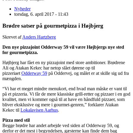
Nyheder
torsdag, 6. april 2017 - 11:43
Brødre satser på gourmetpizza i Højbjerg
Skrevet af
Anders Hartzberg
Den nye pizzajoint Odderway 59 vil være Højbjergs nye sted
for gourmetpizza.
Højbjerg har fået en ny pizzajoint med store ambitioner. Brødrene
Ali og Atakan Kekec har netop slået dørene op til
pizzeriaet
Odderway 59
på Oddervej, og målet er at skille sig ud fra
mængden.
“Vi har et meget mindre menukort, end hvad man måske er vant til
på et pizzeria. Vi får de mere klassiske grill-retter og pizzaer i en god
kvalitet, men vi kommer også til at have en håndfuld pizzaer, som
bliver eksklusive og mere i gourmet-genren,” forklarer Atakan
Kekec til
Lokalavisen Aarhus
.
Pizza med stil
Begge brødre har andet arbejde ved siden af Odderway 59, og
derfor er det mest i begyndelsen, gæsterne kan finde dem bag