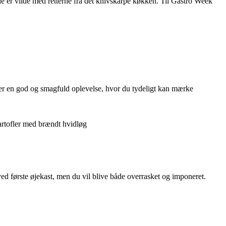
e er vilde med retterne fra det knivskarpe køkken. Til Gastro Week
r en god og smagfuld oplevelse, hvor du tydeligt kan mærke
artofler med brændt hvidløg
ed første øjekast, men du vil blive både overrasket og imponeret.