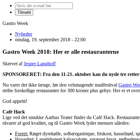
Gastro Week
Nyheder
onsdag, 19. september 2018 - 22:00
Gastro Week 2018: Her er alle restauranterne
Skrevet af
Jesper Langhoff
SPONSORERET: Fra den 11-21. oktober kan du nyde tre retter fo
Nu varer det ikke længe, før den velsmagende madfestival
Gastro We
stribe forskellige restauranter for 300 kroner plus gebyr. Her er et ove
God appetit!
Café Hack
Lige ved det smukke Aarhus Teater finder du Café Hack. Restauranten
råvarer af god kvalitet, og til Gastro Week lyder menuen således:
Forret:
Røget dyrekølle, solbærgastrique, friskost, hasselnød, sp
Hovedret:
Langtidsstegt kalveculotte, sprængt bryst, rødbede