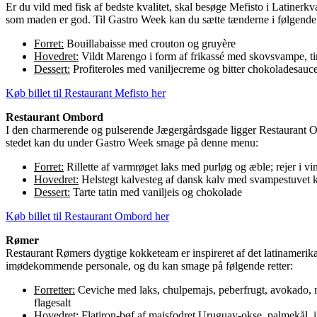
Er du vild med fisk af bedste kvalitet, skal besøge Mefisto i Latinerkv
som maden er god. Til Gastro Week kan du sætte tænderne i følgend
Forret:
Bouillabaisse med crouton og gruyère
Hovedret:
Vildt Marengo i form af frikassé med skovsvampe, tim
Dessert:
Profiteroles med vaniljecreme og bitter chokoladesauc
Køb billet til Restaurant Mefisto her
Restaurant Ombord
I den charmerende og pulserende Jægergårdsgade ligger Restaurant Om
stedet kan du under Gastro Week smage på denne menu:
Forret:
Rillette af varmrøget laks med purløg og æble; rejer i v
Hovedret:
Helstegt kalvesteg af dansk kalv med svampestuvet ka
Dessert:
Tarte tatin med vaniljeis og chokolade
Køb billet til Restaurant Ombord her
Rømer
Restaurant Rømers dygtige kokketeam er inspireret af det latinamerik
imødekommende personale, og du kan smage på følgende retter:
Forretter:
Ceviche med laks, chulpemajs, peberfrugt, avokado, r
flagesalt
Hovedret:
Flatiron-bøf af majsfodret Uruguay-okse, palmekål, in