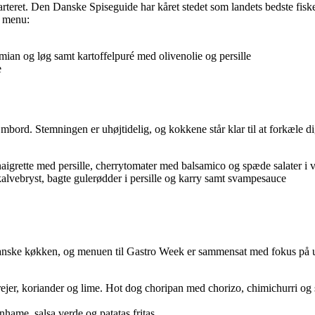
arteret. Den Danske Spiseguide har kåret stedet som landets bedste fisker
e menu:
ian og løg samt kartoffelpuré med olivenolie og persille
e
bord. Stemningen er uhøjtidelig, og kokkene står klar til at forkæle 
inaigrette med persille, cherrytomater med balsamico og spæde salater i 
lvebryst, bagte gulerødder i persille og karry samt svampesauce
anske køkken, og menuen til Gastro Week er sammensat med fokus på udv
ejer, koriander og lime. Hot dog choripan med chorizo, chimichurri og 
hame, salsa verde og patatas fritas