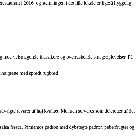
estaurant i 2016, og stemningen i det lille lokale er ligeså hyggelig,
dig med velsmagende klassikere og overraskende smagsoplevelser. På
vinaigrette med sprødt rugbrød
algte råvarer af høj kvalitet. Menuen serveres som deleretter af det
salsa fresca. Pimientos padron med dybstegte padron-peberfrugter og