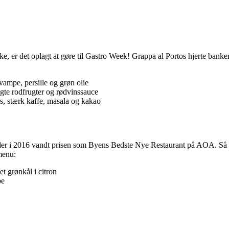
, er det oplagt at gøre til Gastro Week! Grappa al Portos hjerte banker
ampe, persille og grøn olie
egte rodfrugter og rødvinssauce
, stærk kaffe, masala og kakao
 der i 2016 vandt prisen som Byens Bedste Nye Restaurant på AOA. Så hv
menu:
et grønkål i citron
pe