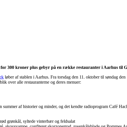
r 300 kroner plus gebyr på en række restauranter i Aarhus til G
ek
løber af stablen i Aarhus. Fra torsdag den 11. oktober til søndag de
rblik over alle restauranterne og deres menuer:
 summer af historier og minder, og det kendte radioprogram Café Hack 
rød grønkål, syltede vinterbær og feldsalat
puré, skovsvampe, confiteret skorzonerrod, rosenkålsblade og Pommes 