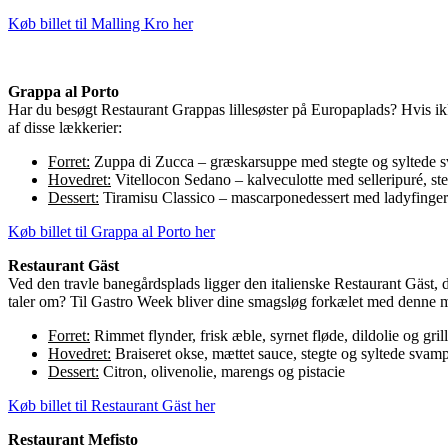
Køb billet til Malling Kro her
Grappa al Porto
Har du besøgt Restaurant Grappas lillesøster på Europaplads? Hvis ikke
af disse lækkerier:
Forret:
Zuppa di Zucca – græskarsuppe med stegte og syltede sv
Hovedret:
Vitellocon Sedano – kalveculotte med selleripuré, st
Dessert:
Tiramisu Classico – mascarponedessert med ladyfingers
Køb billet til Grappa al Porto her
Restaurant Gäst
Ved den travle banegårdsplads ligger den italienske Restaurant Gäst,
taler om? Til Gastro Week bliver dine smagsløg forkælet med denne 
Forret:
Rimmet flynder, frisk æble, syrnet fløde, dildolie og grill
Hovedret:
Braiseret okse, mættet sauce, stegte og syltede svam
Dessert:
Citron, olivenolie, marengs og pistacie
Køb billet til Restaurant Gäst her
Restaurant Mefisto