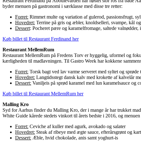
Restaurant Ferdinand på Åboulevarden har høstet stor ros fra både Aa
byder menuen på gastronomi i særklasse med disse tre retter:
Forret:
Rimmet multe og variation af gulerod, passionsfrugt, s
Hovedret:
Terrine på gris og æbler, knoldselleri, svampe, kål o
Dessert
: Pocheret pære og karamelfromage, saltede valnødder, 
Køb billet til Restaurant Ferdinand her
Restaurant MellemRum
Restaurant MellemRum på Fredens Torv er hyggelig, uformel og fokus
kærligheden til madlavningen. Til Gastro Week har kokkene sammen
Forret:
Torsk bagt ved lav varme serveret med syltet og sprøde 
Hovedret:
Langtidsstegt dansk kalv med krokette af kalvelår me
Dessert:
Vaniljeis på sprød karamel med lun karamelsauce og
Køb billet til Restaurant MellemRum her
Malling Kro
Syd for Aarhus finder du Malling Kro, der i mange år har trukket madg
White Guide kårede stedets vinkort til årets bedste i 2016, og menuen 
Forret:
Ceviche af kuller med agurk, avokado og salater
Hovedret:
Steak af ribeye med ægte sauce, efterårsgrønt og kart
Dessert:
Æble, hvid chokolade, anis samt yoghurt-is