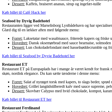
Dessert:
Kaffeis, braiseret ananas, sirup og ingefær-tuille
Køb billet til Café Hack her
Seafood by Dyvig Badehotel
Restauranten ligger ved Marselisborg Lystbådehavn og har specialiseret
Glæd dig til en lækker aften med følgende menu:
Forret:
Laksetatar med wasabisauce, friterede kapers og friske u
Hovedret:
Dansk oksemørbrad med sauce bearnaise, solmoden t
Dessert:
Lun chokoladefondant med hasselnøddecrumble og fri
Køb billet til Seafood by Dyvig Badehotel her
Restaurant ET
Restaurant ET på Europaplads har i mange år været kendt for fransk m
skøn, nordisk elegance. Du kan sætte tænderne i denne menu:
Forret:
Salat af nyrøget torsk med kapers, to slags beder, sprød
Hovedret:
Grillet langtidstilberedt kalv med sauce supreme, pebe
Dessert:
Skovbær Calypso med hvid chokolade, kompot, karame
Køb billet til Restaurant ET her
Restaurant Ferdinand