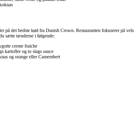
okoknas
yder på det bedste kød fra Danish Crown. Restauranten fokuserer på ve
du sætte tænderne i følgende:
ygotte creme fraiche
s kartofler og to slags sauce
knas og orange eller Camembert