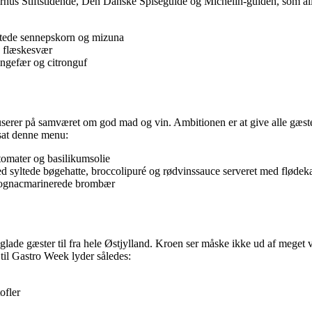
rhus Stiftstidende, Den Danske Spiseguide og Michelin-guiden, som all
yltede sennepskorn og mizuna
g flæskesvær
ingefær og citronguf
erer på samværet om god mad og vin. Ambitionen er at give alle gæste
sat denne menu:
tomater og basilikumsolie
d syltede bøgehatte, broccolipuré og rødvinssauce serveret med flødek
 cognacmarinerede brombær
lade gæster til fra hele Østjylland. Kroen ser måske ikke ud af meget v
til Gastro Week lyder således:
ofler