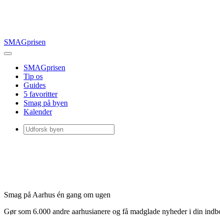
SMAGprisen
SMAGprisen
Tip os
Guides
5 favoritter
Smag på byen
Kalender
Smag på Aarhus én gang om ugen
Gør som 6.000 andre aarhusianere og få madglade nyheder i din ind