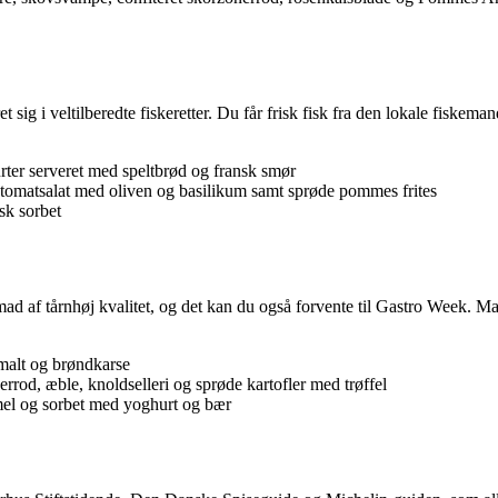
 sig i veltilberedte fiskeretter. Du får frisk fisk fra den lokale fiskem
rter serveret med speltbrød og fransk smør
omatsalat med oliven og basilikum samt sprøde pommes frites
sk sorbet
ad af tårnhøj kvalitet, og det kan du også forvente til Gastro Week. M
 malt og brøndkarse
rrod, æble, knoldselleri og sprøde kartofler med trøffel
l og sorbet med yoghurt og bær