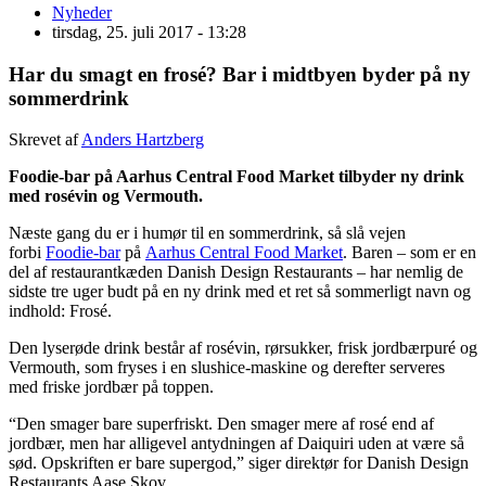
Nyheder
tirsdag, 25. juli 2017 - 13:28
Har du smagt en frosé? Bar i midtbyen byder på ny
sommerdrink
Skrevet af
Anders Hartzberg
Foodie-bar på Aarhus Central Food Market tilbyder ny drink
med rosévin og Vermouth.
Næste gang du er i humør til en sommerdrink, så slå vejen
forbi
Foodie-bar
på
Aarhus Central Food Market
. Baren – som er en
del af restaurantkæden Danish Design Restaurants – har nemlig de
sidste tre uger budt på en ny drink med et ret så sommerligt navn og
indhold: Frosé.
Den lyserøde drink består af rosévin, rørsukker, frisk jordbærpuré og
Vermouth, som fryses i en slushice-maskine og derefter serveres
med friske jordbær på toppen.
“Den smager bare superfriskt. Den smager mere af rosé end af
jordbær, men har alligevel antydningen af Daiquiri uden at være så
sød. Opskriften er bare supergod,” siger direktør for Danish Design
Restaurants Aase Skov.