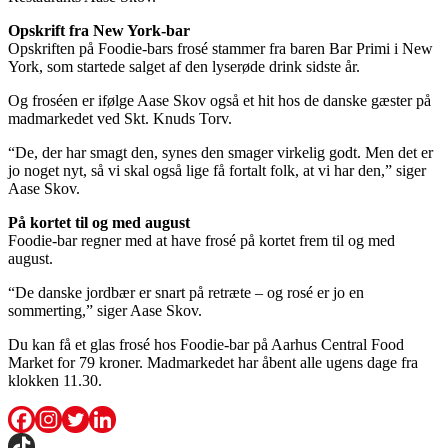
Opskrift fra New York-bar
Opskriften på Foodie-bars frosé stammer fra baren Bar Primi i New
York, som startede salget af den lyserøde drink sidste år.
Og froséen er ifølge Aase Skov også et hit hos de danske gæster på
madmarkedet ved Skt. Knuds Torv.
“De, der har smagt den, synes den smager virkelig godt. Men det er
jo noget nyt, så vi skal også lige få fortalt folk, at vi har den,” siger
Aase Skov.
På kortet til og med august
Foodie-bar regner med at have frosé på kortet frem til og med
august.
“De danske jordbær er snart på retræte – og rosé er jo en
sommerting,” siger Aase Skov.
Du kan få et glas frosé hos Foodie-bar på Aarhus Central Food
Market for 79 kroner. Madmarkedet har åbent alle ugens dage fra
klokken 11.30.