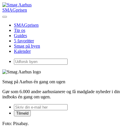
SMAGprisen
SMAGprisen
Tip os
Guides
5 favoritter
Smag på byen
Kalender
Smag på Aarhus én gang om ugen
Gør som 6.000 andre aarhusianere og få madglade nyheder i din
indboks én gang om ugen.
Foto: Pixabay.