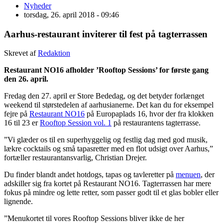
Nyheder
torsdag, 26. april 2018 - 09:46
Aarhus-restaurant inviterer til fest på tagterrassen
Skrevet af
Redaktion
Restaurant NO16 afholder ’Rooftop Sessions’ for første gang
den 26. april.
Fredag den 27. april er Store Bededag, og det betyder forlænget
weekend til størstedelen af aarhusianerne. Det kan du for eksempel
fejre på
Restaurant NO16
på Europaplads 16, hvor der fra klokken
16 til 23 er
Rooftop Session vol. 1
på restaurantens tagterrasse.
”Vi glæder os til en superhyggelig og festlig dag med god musik,
lækre cocktails og små tapasretter med en flot udsigt over Aarhus,”
fortæller restaurantansvarlig, Christian Drejer.
Du finder blandt andet hotdogs, tapas og tavleretter på
menuen
, der
adskiller sig fra kortet på Restaurant NO16. Tagterrassen har mere
fokus på mindre og lette retter, som passer godt til et glas bobler eller
lignende.
”Menukortet til vores Rooftop Sessions bliver ikke de her