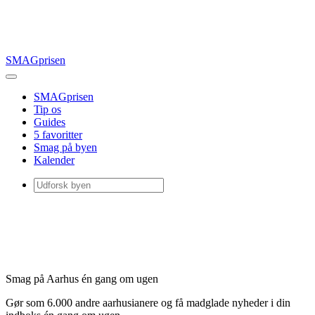
SMAGprisen
SMAGprisen
Tip os
Guides
5 favoritter
Smag på byen
Kalender
Smag på Aarhus én gang om ugen
Gør som 6.000 andre aarhusianere og få madglade nyheder i din