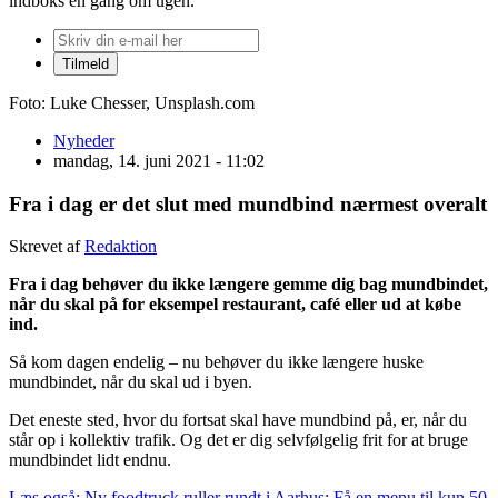
indboks én gang om ugen.
Foto: Luke Chesser, Unsplash.com
Nyheder
mandag, 14. juni 2021 - 11:02
Fra i dag er det slut med mundbind nærmest overalt
Skrevet af
Redaktion
Fra i dag behøver du ikke længere gemme dig bag mundbindet,
når du skal på for eksempel restaurant, café eller ud at købe
ind.
Så kom dagen endelig – nu behøver du ikke længere huske
mundbindet, når du skal ud i byen.
Det eneste sted, hvor du fortsat skal have mundbind på, er, når du
står op i kollektiv trafik. Og det er dig selvfølgelig frit for at bruge
mundbindet lidt endnu.
Læs også: Ny foodtruck ruller rundt i Aarhus: Få en menu til kun 50