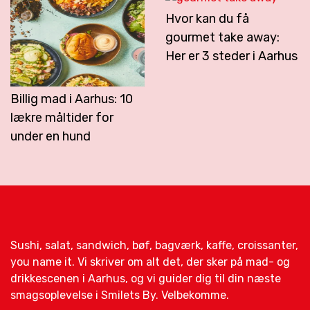
Hvor kan du få
gourmet take away:
Her er 3 steder i Aarhus
Billig mad i Aarhus: 10
lækre måltider for
under en hund
Sushi, salat, sandwich, bøf, bagværk, kaffe, croissanter,
you name it. Vi skriver om alt det, der sker på mad- og
drikkescenen i Aarhus, og vi guider dig til din næste
smagsoplevelse i Smilets By. Velbekomme.