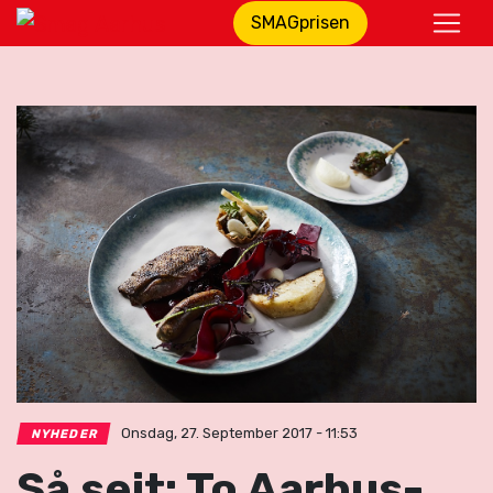
SMAGprisen
Onsdag, 27. September 2017 - 11:53
NYHEDER
Så sejt: To Aarhus-