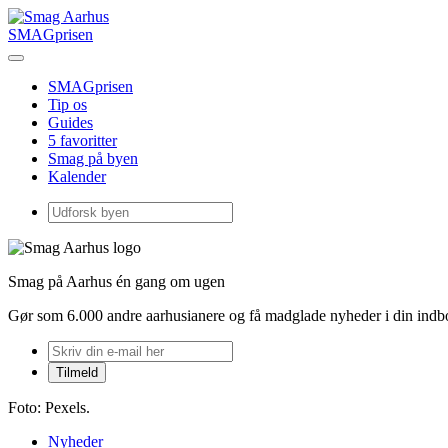
SMAGprisen
SMAGprisen
Tip os
Guides
5 favoritter
Smag på byen
Kalender
Smag på Aarhus én gang om ugen
Gør som 6.000 andre aarhusianere og få madglade nyheder i din ind
Foto: Pexels.
Nyheder