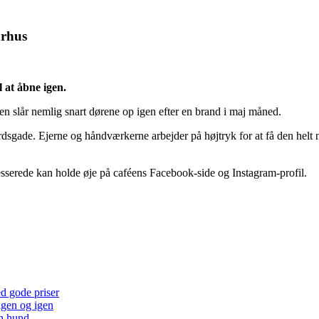
arhus
 at åbne igen.
n slår nemlig snart dørene op igen efter en brand i maj måned.
gade. Ejerne og håndværkerne arbejder på højtryk for at få den helt nye,
esserede kan holde øje på caféens Facebook-side og Instagram-profil.
ed gode priser
 igen og igen
en hund