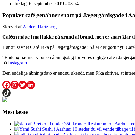
fredag, 6. september 2019 - 08:54
Populær café genåbner snart på Jægergårdsgade i A
Skrevet af
Anders Hartzberg
Caféen måtte i maj lukke på grund af brand, men er snart klar til
Har du savnet Café Fika på Jægergårdsgade? Så er der godt nyt: Cafée
“Endelig nærmer vi os en åbningsdag for vores dejlige cafe i Jægergårds
på
Instagram
.
Den endelige åbningsdato er endnu ukendt, men Fika skriver, at inter
Mest læste
3 retter til under 350 kroner: Restauranter i Aarhus m
Sushi i Aarhus: 10 steder du vil vende tilbage til
Billig mad i Aarhus: 10 lækre måltider for under 