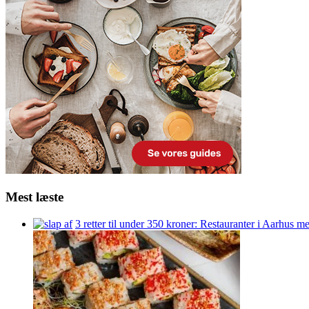
Mest læste
3 retter til under 350 kroner: Restauranter i Aarhus m