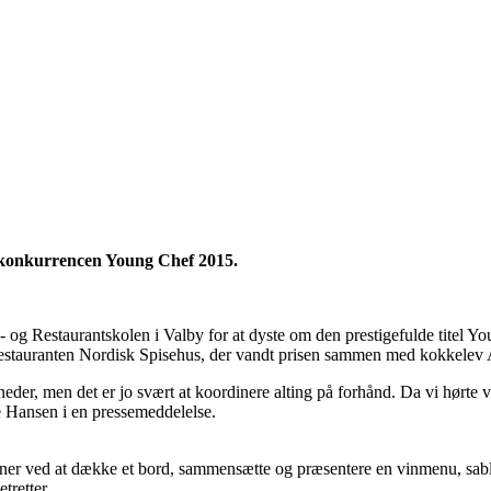
ekonkurrencen Young Chef 2015.
l- og Restaurantskolen i Valby for at dyste om den prestigefulde titel 
stauranten Nordisk Spisehus, der vandt prisen sammen med kokkelev 
, men det er jo svært at koordinere alting på forhånd. Da vi hørte vore
 Hansen i en pressemeddelelse.
ener ved at dække et bord, sammensætte og præsentere en vinmenu, sa
retter.