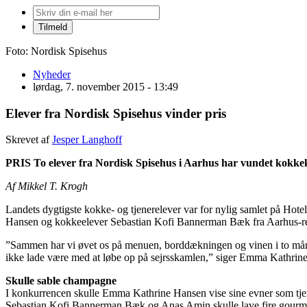
Foto: Nordisk Spisehus
Nyheder
lørdag, 7. november 2015 - 13:49
Elever fra Nordisk Spisehus vinder pris
Skrevet af
Jesper Langhoff
PRIS To elever fra Nordisk Spisehus i Aarhus har vundet kokk
Af Mikkel T. Krogh
Landets dygtigste kokke- og tjenerelever var for nylig samlet på Hote
Hansen og kokkeelever Sebastian Kofi Bannerman Bæk fra Aarhus-re
”Sammen har vi øvet os på menuen, borddækningen og vinen i to måneder
ikke lade være med at løbe op på sejrsskamlen,” siger Emma Kathrine
Skulle sable champagne
I konkurrencen skulle Emma Kathrine Hansen vise sine evner som tj
Sebastian Kofi Bannerman Bæk og Anas Amin skulle lave fire gourmet