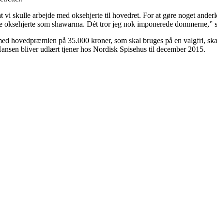
t vi skulle arbejde med oksehjerte til hovedret. For at gøre noget ander
 lave oksehjerte som shawarma. Dét tror jeg nok imponerede dommerne,
med hovedpræmien på 35.000 kroner, som skal bruges på en valgfri, sk
nsen bliver udlært tjener hos Nordisk Spisehus til december 2015.