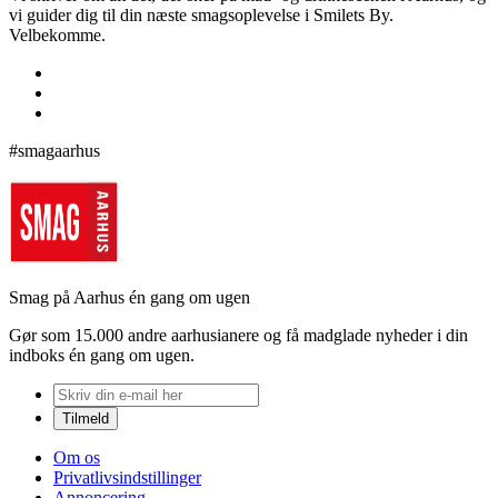
vi guider dig til din næste smagsoplevelse i Smilets By.
Velbekomme.
#smagaarhus
Smag på Aarhus én gang om ugen
Gør som 15.000 andre aarhusianere og få madglade nyheder i din
indboks én gang om ugen.
Om os
Privatlivsindstillinger
Annoncering